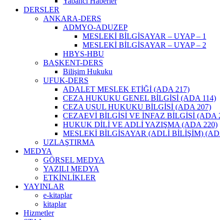
Yabancı Haberler
DERSLER
ANKARA-DERS
ADMYO-ADUZEP
MESLEKİ BİLGİSAYAR – UYAP – 1
MESLEKİ BİLGİSAYAR – UYAP – 2
HBYS-HBU
BAŞKENT-DERS
Bilişim Hukuku
UFUK-DERS
ADALET MESLEK ETİĞİ (ADA 217)
CEZA HUKUKU GENEL BİLGİSİ (ADA 114)
CEZA USUL HUKUKU BİLGİSİ (ADA 207)
CEZAEVİ BİLGİSİ VE İNFAZ BİLGİSİ (ADA 2
HUKUK DİLİ VE ADLİ YAZIŞMA (ADA 220)
MESLEKİ BİLGİSAYAR (ADLİ BİLİŞİM) (AD
UZLAŞTIRMA
MEDYA
GÖRSEL MEDYA
YAZILI MEDYA
ETKİNLİKLER
YAYINLAR
e-kitaplar
kitaplar
Hizmetler