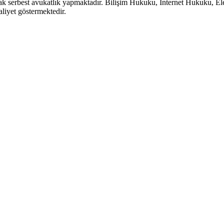
ak serbest avukatlık yapmaktadır. Bilişim Hukuku, İnternet Hukuku, Ele
aliyet göstermektedir.