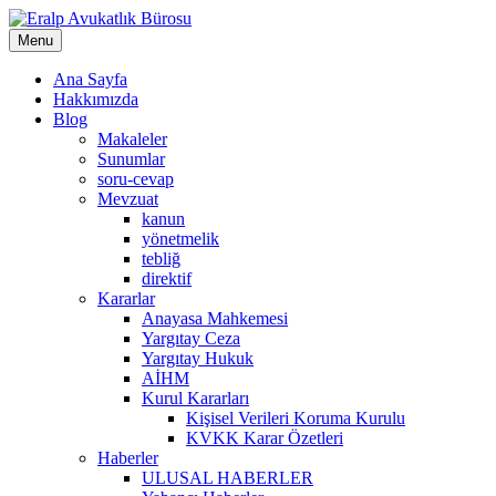
Skip
to
Menu
content
Ana Sayfa
Hakkımızda
Blog
Makaleler
Sunumlar
soru-cevap
Mevzuat
kanun
yönetmelik
tebliğ
direktif
Kararlar
Anayasa Mahkemesi
Yargıtay Ceza
Yargıtay Hukuk
AİHM
Kurul Kararları
Kişisel Verileri Koruma Kurulu
KVKK Karar Özetleri
Haberler
ULUSAL HABERLER