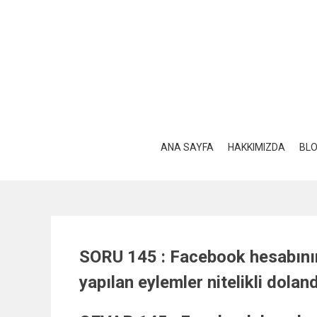
Skip
to
content
ANA SAYFA
HAKKIMIZDA
BL
SORU 145 : Facebook hesabının 
yapılan eylemler nitelikli dolan