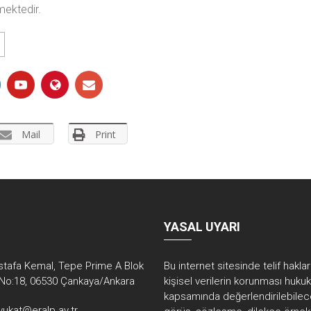
mektedir.
Mail
Print
YASAL UYARI
tafa Kemal, Tepe Prime A Blok
Bu internet sitesinde telif hakla
No:18, 06530 Çankaya/Ankara
kişisel verilerin korunması huku
kapsamında değerlendirilebilec
vukat@eralp.av.tr