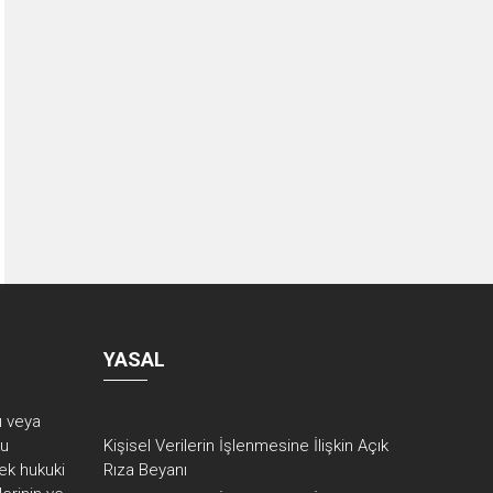
YASAL
rı veya
ku
Kişisel Verilerin İşlenmesine İlişkin Açık
ek hukuki
Rıza Beyanı