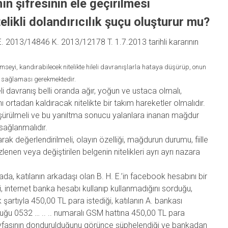
 şifresinin ele geçirilmesi
elikli dolandırıcılık şuçu oluşturur mu?
. 2013/14846 K. 2013/12178 T. 1.7.2013 tarihli kararının
kimseyi, kandırabilecek nitelikte hileli davranışlarla hataya düşürüp, onun
 sağlaması gerekmektedir.
hileli davranış belli oranda ağır, yoğun ve ustaca olmalı,
ortadan kaldıracak nitelikte bir takım hareketler olmalıdır.
 düşürülmeli ve bu yanıltma sonucu yalanlara inanan mağdur
sağlanmalıdır.
arak değerlendirilmeli, olayın özelliği, mağdurun durumu, fiille
 gizlenen veya değiştirilen belgenin nitelikleri ayrı ayrı nazara
ada, katılanın arkadaşı olan B. H. E.’in facebook hesabını bir
, internet banka hesabı kullanıp kullanmadığını sorduğu,
şartıyla 450,00 TL para istediği, katılanın A. bankası
olduğu 0532 … .. .. numaralı GSM hattına 450,00 TL para
ayfasının dondurulduğunu görünce şüphelendiği ve bankadan