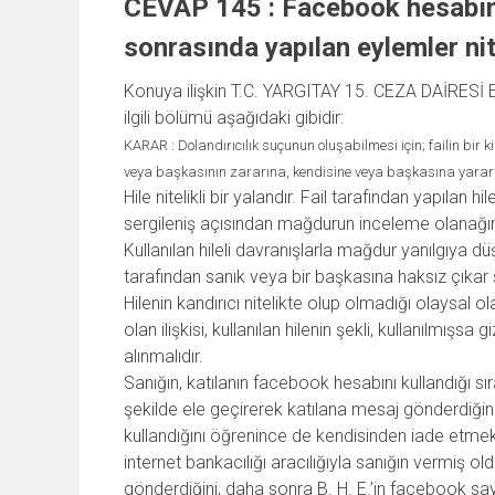
CEVAP 145 : Facebook hesabının
sonrasında yapılan eylemler nit
Konuya ilişkin T.C. YARGITAY 15. CEZA DAİRESİ E
ilgili bölümü aşağıdaki gibidir:
KARAR : Dolandırıcılık suçunun oluşabilmesi için; failin bir 
veya başkasının zararına, kendisine veya başkasına yarar
Hile nitelikli bir yalandır. Fail tarafından yapılan 
sergileniş açısından mağdurun inceleme olanağını 
Kullanılan hileli davranışlarla mağdur yanılgıya
tarafından sanık veya bir başkasına haksız çıkar 
Hilenin kandırıcı nitelikte olup olmadığı olaysal ol
olan ilişkisi, kullanılan hilenin şekli, kullanılmışsa
alınmalıdır.
Sanığın, katılanın facebook hesabını kullandığı sır
şekilde ele geçirerek katılana mesaj gönderdiğini
kullandığını öğrenince de kendisinden iade etmek 
internet bankacılığı aracılığıyla sanığın vermiş 
gönderdiğini, daha sonra B. H. E.’in facebook s