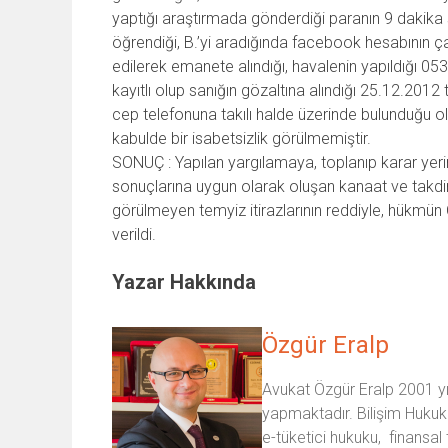
yaptığı araştırmada gönderdiği paranın 9 dakika
öğrendiği, B.’yi aradığında facebook hesabının ça
edilerek emanete alındığı, havalenin yapıldığı 053
kayıtlı olup sanığın gözaltına alındığı 25.12.201
cep telefonuna takılı halde üzerinde bulunduğu ola
kabulde bir isabetsizlik görülmemiştir.
SONUÇ : Yapılan yargılamaya, toplanıp karar yer
sonuçlarına uygun olarak oluşan kanaat ve takdi
görülmeyen temyiz itirazlarının reddiyle, hükmün
verildi.
Yazar Hakkında
Özgür Eralp
Avukat Özgür Eralp 2001 yıl
yapmaktadır. Bilişim Hukuk
e-tüketici hukuku, finansal 