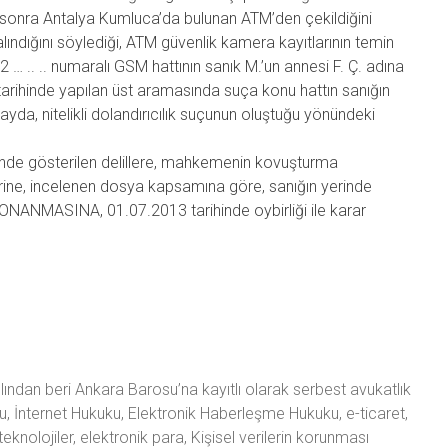
 sonra Antalya Kumluca’da bulunan ATM’den çekildiğini
lındığını söylediği, ATM güvenlik kamera kayıtlarının temin
2 … .. .. numaralı GSM hattının sanık M.’un annesi F. Ç. adına
2 tarihinde yapılan üst aramasında suça konu hattın sanığın
yda, nitelikli dolandırıcılık suçunun oluştuğu yönündeki
inde gösterilen delillere, mahkemenin kovuşturma
rine, incelenen dosya kapsamına göre, sanığın yerinde
 ONANMASINA, 01.07.2013 tarihinde oybirliği ile karar
ından beri Ankara Barosu’na kayıtlı olarak serbest avukatlık
u, İnternet Hukuku, Elektronik Haberleşme Hukuku, e-ticaret,
teknolojiler, elektronik para, Kişisel verilerin korunması