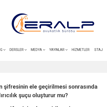
OG
DERSLER
MEDYA
YAYINLAR
HIZMETLER
STAJ
şifresinin ele geçirilmesi sonrasında
dırıcılık şuçu oluşturur mu?