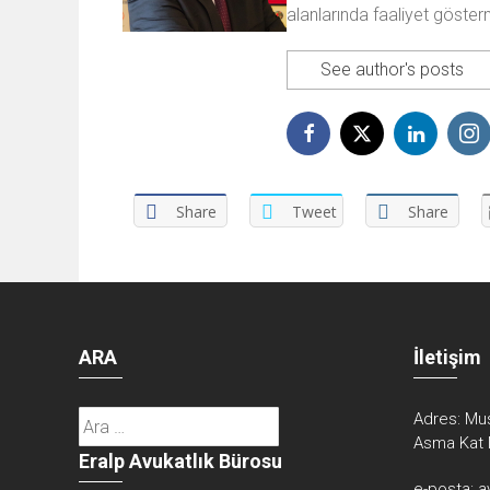
alanlarında faaliyet göster
See author's posts
Share
Tweet
Share
ARA
İletişim
Arama:
Adres:
Mus
Asma Kat 
Eralp Avukatlık Bürosu
e-posta:
a