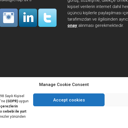
görüş, sözleşme, dilekçe örnekl
kişisel verilerin internet dahil 
üçüncü kişilerle paylaşılması içi
tarafımızdan ve ilgilisinden ayrı
onay
alınması gerekmektedir.
Manage Cookie Consent
8 Sayılı Kişisel
Accept cookies
ü'ne
(GDPR)
uygun
 çerezlerin
ı sebebi ile yurt
rezler yönünden