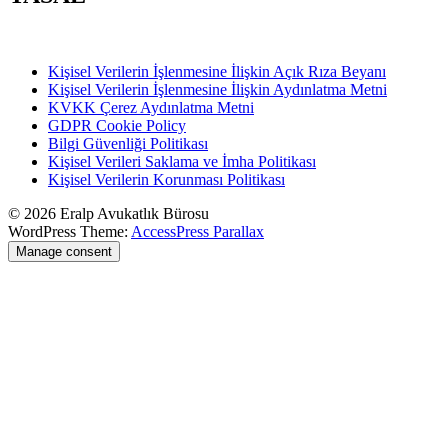
Kişisel Verilerin İşlenmesine İlişkin Açık Rıza Beyanı
Kişisel Verilerin İşlenmesine İlişkin Aydınlatma Metni
KVKK Çerez Aydınlatma Metni
GDPR Cookie Policy
Bilgi Güvenliği Politikası
Kişisel Verileri Saklama ve İmha Politikası
Kişisel Verilerin Korunması Politikası
© 2026 Eralp Avukatlık Bürosu
WordPress Theme:
AccessPress Parallax
Manage consent