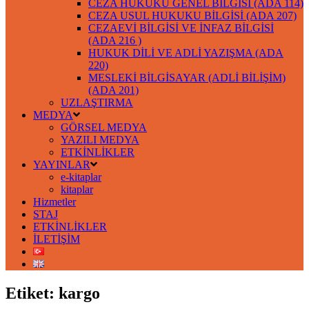
CEZA HUKUKU GENEL BİLGİSİ (ADA 114)
CEZA USUL HUKUKU BİLGİSİ (ADA 207)
CEZAEVİ BİLGİSİ VE İNFAZ BİLGİSİ
(ADA 216 )
HUKUK DİLİ VE ADLİ YAZIŞMA (ADA
220)
MESLEKİ BİLGİSAYAR (ADLİ BİLİŞİM)
(ADA 201)
UZLAŞTIRMA
MEDYA
GÖRSEL MEDYA
YAZILI MEDYA
ETKİNLİKLER
YAYINLAR
e-kitaplar
kitaplar
Hizmetler
STAJ
ETKİNLİKLER
İLETİŞİM
Etiket:
kargo