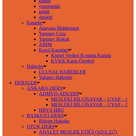
kanun
yönetmelik
tebliğ
direktif
Kararlar
Anayasa Mahkemesi
Yargıtay Ceza
Yargıtay Hukuk
AİHM
Kurul Kararları
Kişisel Verileri Koruma Kurulu
KVKK Karar Özetleri
Haberler
ULUSAL HABERLER
Yabancı Haberler
DERSLER
ANKARA-DERS
ADMYO-ADUZEP
MESLEKİ BİLGİSAYAR – UYAP – 1
MESLEKİ BİLGİSAYAR – UYAP – 2
HBYS-HBU
BAŞKENT-DERS
Bilişim Hukuku
UFUK-DERS
ADALET MESLEK ETİĞİ (ADA 217)