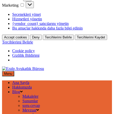
Marketing
Marketing
Seçenekleri yönet
Hizmetleri yönetin
{vendor_count} satıcılarını yönetin
Bu amaçlar hakkında daha fazla bilgi edinin
Accept cookies
Deny
Tercihlerimi Belirle
Tercihlerimi Kaydet
Tercihlerimi Belirle
Cookie policy
Gizlilik Bildirimi
Skip
to
Menu
content
Ana Sayfa
Hakkımızda
Blog
Makaleler
Sunumlar
soru-cevap
Mevzuat