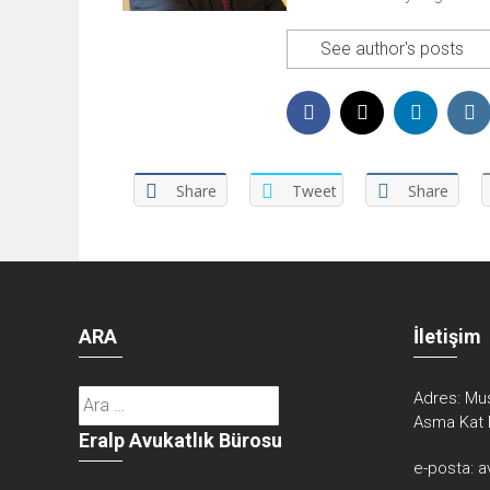
See author's posts
Share
Tweet
Share
ARA
İletişim
Arama:
Adres:
Mus
Asma Kat 
Eralp Avukatlık Bürosu
e-posta:
a