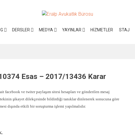
OG
DERSLER
MEDYA
YAYINLAR
HIZMETLER
STAJ
7/10374 Esas – 2017/13436 Karar
it facebook ve twiter paylaşım sitesi hesapları ve gönderilen mesaj
 müştekinin şikayet dilekçesinde bildirdiği tanıklar dinlenerek sonucuna göre
esi dışında etkili bir soruşturma işlemi yapılmalıdır.
K.