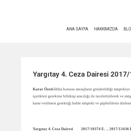
Skip
to
content
ANA SAYFA
HAKKIMIZDA
BL
Yargıtay 4. Ceza Dairesi 201
Karar Özeti:
İddia konusu mesajların gönderildiği müştekiye a
içerikleri gerekirse bilirkişi aracılığı ile incelettirilerek ve
karar verilmesi gerektiği halde müşteki ve şüphelilerin dinlenm
Yargıtay 4. Ceza Dairesi 2017/10374 E. , 2017/13436 