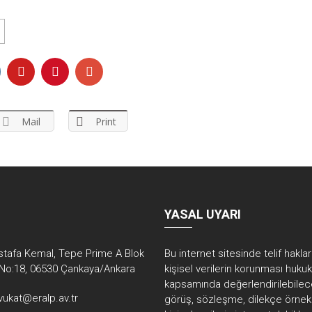
Mail
Print
YASAL UYARI
tafa Kemal, Tepe Prime A Blok
Bu internet sitesinde telif hakla
No:18, 06530 Çankaya/Ankara
kişisel verilerin korunması huku
kapsamında değerlendirilebilec
vukat@eralp.av.tr
görüş, sözleşme, dilekçe örnekl