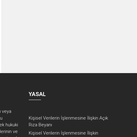
YASAL
rı veya
ku
Kişisel Verilerin İşlenmesine İlişkin Açık
ek hukuki
Rıza Beyanı
erinin ve
Kişisel Verilerin İşlenmesine İlişkin