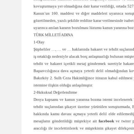
kovuşturmaya yer olmadığına dair karar verildiği, ortada 52
Kanun’un 160. maddesi ve diğer maddeleri uyarınca soruşt
gözetilmeden, yazılı şekilde reddine karar verilmesinde is
uyarınca anılan kararın bozulması lüzumu kanun yararına bozm
TÜRK MİLLETİ ADINA
1-Olay
Şüpheliler …, … ve … haklarında hakaret ve tehdit suçlarınd
iş ortaklığı nedeniyle alacak borç anlaşmazlığı bulunan müşte
tehdit ve hakaret içerikli mesaj göndermek suretiyle hakar
Başsavcılığınca dava açmaya yeterli delil olmadığından kov
Bakırköy 2. Sulh Ceza Hakimliğince itirazın kabul edilmesi y
istemine ilişkin olduğu anlaşılmıştır.
2-Hukuksal Değerlendirme
Dosya kapsamı ve kanun yararına bozma istemi incelenerek b
tehdit suçlarından şikayet üzerine yürütülen soruşturmada,
hakkında kamu davası açmaya yeterli delil elde edilemedi
mesajların gönderildiği müştekiye ait
facebook
ve twiter pa
aracılığı ile incelettirilerek ve müştekinin şikayet dilekçes