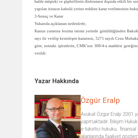
halde müşteki ve şüphelilerin dinlenmesi dışında etkili bir s
yapılan itirazın kabulü yerine reddine karar verilmesinin huk
3-Sonuç ve Karar
Yukarıda açıklanan nedenlerle,
Kanun yararına bozma istemi yerinde görüldüğünden Bakırkö
sayı ile verilip kesinleşen kararının, 5271 sayılı Ceza 
göre, sonraki işlemlerin, CMK’nın 309/4-a maddesi gereğince
verildi.
Yazar Hakkında
Özgür Eralp
Avukat Özgür Eralp 2001 yıl
yapmaktadır. Bilişim Hukuk
e-tüketici hukuku, finansal 
alanlarında faaliyet göster