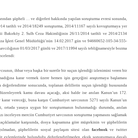
uçlarından şüpheli … ve diğerleri hakkında yapılan soruşturma evresi sonunda,
4 tarihli ve 2014/18249 soruşturma, 2014/11167 sayılı kovuşturmaya yer
ercii Bakırköy 2. Sulh Ceza Hakimliğinin 26/11/2014 tarihli ve 2014/2134
 Ceza İşleri Genel Müdürlüğü’nün 14.02.2017 gün ve 94660652-105-34-555-
şsavcılığının 01/03/2017 günlü ve 2017/11994 sayılı tebliğnamesiyle bozma
ncelendi:
ının, ihbar veya başka bir suretle bir suçun işlendiği izlenimini veren bir
adığına karar vermek üzere hemen işin gerçeğini araştırmaya başlaması
ı değerlendirme sonucunda, toplanan delillerin suçun işlendiği hususunda
 düzenleyerek kamu davası açacağı, aksi halde ise anılan Kanun’un 172.
 karar vereceği, buna karşın Cumhuriyet savcısının 5271 sayılı Kanun’un
ği, ortada yasaya uygun bir soruşturmanın bulunmadığı durumda, anılan
azı inceleyen merciin Cumhuriyet savcısının soruşturma yapmasını sağlamak
 açıklamalar karşısında, dosya kapsamına göre müştekinin ve şüphelilerin
apılmadan, şüphelilerin sosyal paylaşım sitesi olan
facebook
ve twitter
dit eylemlerinde bulunduğu değerlendirilmeden, eksik soruşturmaya dayalı