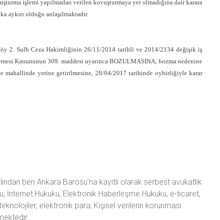
oruşturma işlemi yapılmadan verilen kovuşturmaya yer olmadığına dair karara
uka aykırı olduğu anlaşılmaktadır.
y 2. Sulh Ceza Hakimliğinin 26/11/2014 tarihli ve 2014/2134 değişik iş
Muhakemesi Kanununun 309. maddesi uyarınca BOZULMASINA, bozma nedenine
 mahallinde yerine getirilmesine, 28/04/2017 tarihinde oybirliğiyle karar
ından beri Ankara Barosu’na kayıtlı olarak serbest avukatlık
u, İnternet Hukuku, Elektronik Haberleşme Hukuku, e-ticaret,
teknolojiler, elektronik para, Kişisel verilerin korunması
mektedir.