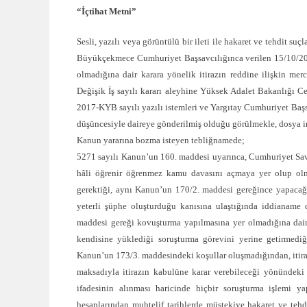
“İçtihat Metni”
Sesli, yazılı veya görüntülü bir ileti ile hakaret ve tehdit s
Büyükçekmece Cumhuriyet Başsavcılığınca verilen 15/10/201
olmadığına dair karara yönelik itirazın reddine ilişkin m
Değişik İş sayılı kararı aleyhine Yüksek Adalet Bakanlığı
2017-KYB sayılı yazılı istemleri ve Yargıtay Cumhuriyet Ba
düşüncesiyle daireye gönderilmiş olduğu görülmekle, dosya i
Kanun yararına bozma isteyen tebliğnamede;
5271 sayılı Kanun’un 160. maddesi uyarınca, Cumhuriyet Savcıs
hâli öğrenir öğrenmez kamu davasını açmaya yer olup olm
gerektiği, aynı Kanun’un 170/2. maddesi gereğince yapacağ
yeterli şüphe oluşturduğu kanısına ulaştığında iddianame
maddesi gereği kovuşturma yapılmasına yer olmadığına dair
kendisine yüklediği soruşturma görevini yerine getirmedi
Kanun’un 173/3. maddesindeki koşullar oluşmadığından, itir
maksadıyla itirazın kabulüne karar verebileceği yönündeki
ifadesinin alınması haricinde hiçbir soruşturma işlemi y
hesaplarından muhtelif tarihlerde müştekiye hakaret ve teh