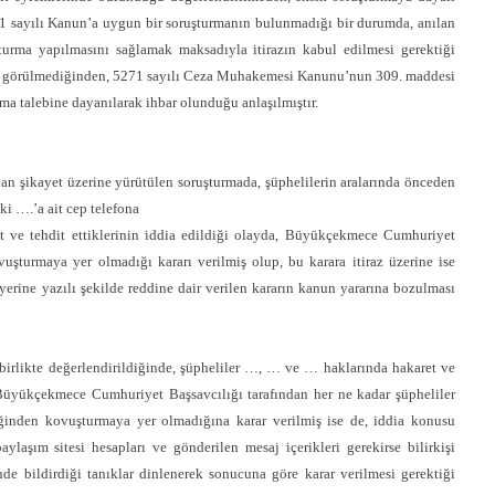
71 sayılı Kanun’a uygun bir soruşturmanın bulunmadığı bir durumda, anılan
urma yapılmasını sağlamak maksadıyla itirazın kabul edilmesi gerektiği
abet görülmediğinden, 5271 sayılı Ceza Muhakemesi Kanunu’nun 309. maddesi
a talebine dayanılarak ihbar olunduğu anlaşılmıştır.
an şikayet üzerine yürütülen soruşturmada, şüphelilerin aralarında önceden
ki ….’a ait cep telefona
et ve tehdit ettiklerinin iddia edildiği olayda, Büyükçekmece Cumhuriyet
uşturmaya yer olmadığı kararı verilmiş olup, bu karara itiraz üzerine ise
erine yazılı şekilde reddine dair verilen kararın kanun yararına bozulması
irlikte değerlendirildiğinde, şüpheliler …, … ve … haklarında hakaret ve
 Büyükçekmece Cumhuriyet Başsavcılığı tarafından her ne kadar şüpheliler
ğinden kovuşturmaya yer olmadığına karar verilmiş ise de, iddia konusu
ylaşım sitesi hesapları ve gönderilen mesaj içerikleri gerekirse bilirkişi
inde bildirdiği tanıklar dinlenerek sonucuna göre karar verilmesi gerektiği