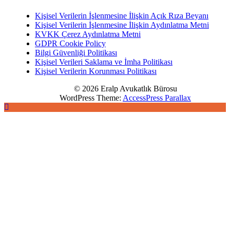
Kişisel Verilerin İşlenmesine İlişkin Açık Rıza Beyanı
Kişisel Verilerin İşlenmesine İlişkin Aydınlatma Metni
KVKK Çerez Aydınlatma Metni
GDPR Cookie Policy
Bilgi Güvenliği Politikası
Kişisel Verileri Saklama ve İmha Politikası
Kişisel Verilerin Korunması Politikası
© 2026 Eralp Avukatlık Bürosu
WordPress Theme:
AccessPress Parallax