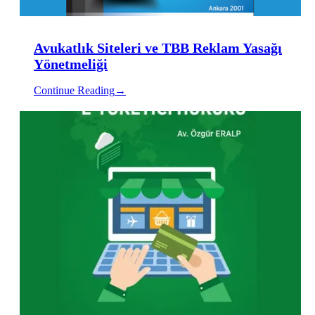
Avukatlık Siteleri ve TBB Reklam Yasağı
Yönetmeliği
Continue Reading
→