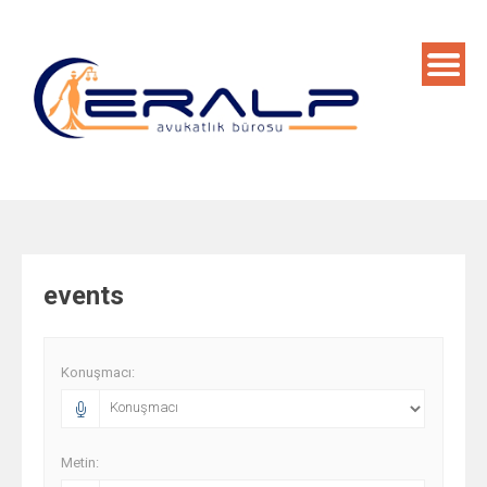
Skip
to
content
events
Konuşmacı:
Metin: