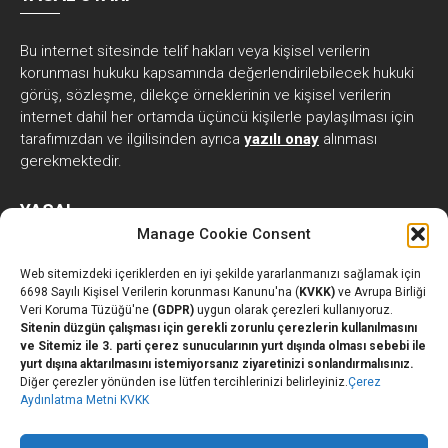
Bu internet sitesinde telif hakları veya kişisel verilerin
korunması hukuku kapsamında değerlendirilebilecek hukuki
görüş, sözleşme, dilekçe örneklerinin ve kişisel verilerin
internet dahil her ortamda üçüncü kişilerle paylaşılması için
tarafımızdan ve ilgilisinden ayrıca
yazılı onay
alınması
gerekmektedir.
YASAL
Manage Cookie Consent
Web sitemizdeki içeriklerden en iyi şekilde yararlanmanızı sağlamak için
Kişisel Verilerin İşlenmesine İlişkin Açık Rıza Beyanı
6698 Sayılı Kişisel Verilerin korunması Kanunu'na (
KVKK)
ve Avrupa Birliği
Veri Koruma Tüzüğü'ne
(GDPR)
uygun olarak çerezleri kullanıyoruz.
Kişisel Verilerin İşlenmesine İlişkin Aydınlatma Metni
Sitenin düzgün çalışması için gerekli zorunlu çerezlerin kullanılmasını
KVKK Çerez Aydınlatma Metni
ve Sitemiz ile 3. parti çerez sunucularının yurt dışında olması sebebi ile
yurt dışına aktarılmasını istemiyorsanız ziyaretinizi sonlandırmalısınız.
GDPR Cookie Policy
Diğer çerezler yönünden ise lütfen tercihlerinizi belirleyiniz.
Çerez
Bilgi Güvenliği Politikası
Aydınlatma Metni KVKK
Kişisel Verileri Saklama ve İmha Politikası