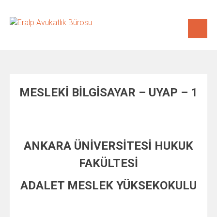
Skip
to
content
MESLEKİ BİLGİSAYAR – UYAP – 1
ANKARA ÜNİVERSİTESİ HUKUK
FAKÜLTESİ
ADALET MESLEK YÜKSEKOKULU