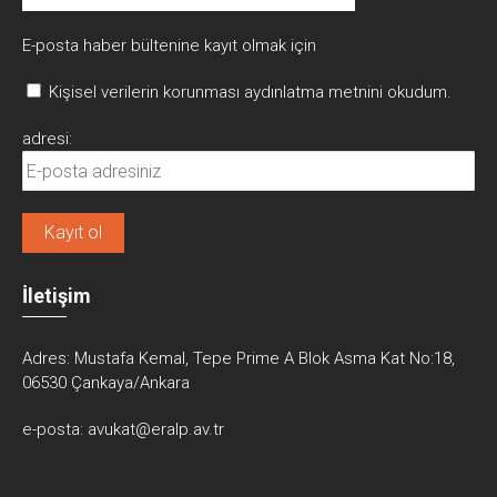
E-posta haber bültenine kayıt olmak için
Kişisel verilerin korunması aydınlatma metnini okudum.
adresi:
İletişim
Adres:
Mustafa Kemal, Tepe Prime A Blok Asma Kat No:18,
06530 Çankaya/Ankara
e-posta:
avukat@eralp.av.tr