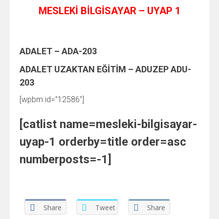
MESLEKİ BİLGİSAYAR – UYAP 1
ADALET – ADA-203
ADALET UZAKTAN EĞİTİM – ADUZEP ADU-
203
[wpbm id=”12586″]
[catlist name=mesleki-bilgisayar-
uyap-1 orderby=title order=asc
numberposts=-1]
Share
Tweet
Share