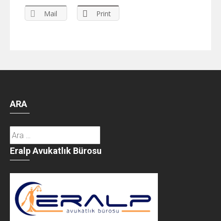
Mail
Print
ARA
Arama:
Eralp Avukatlık Bürosu