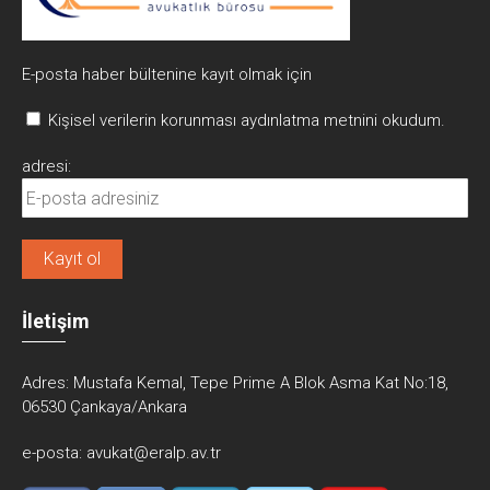
E-posta haber bültenine kayıt olmak için
Kişisel verilerin korunması aydınlatma metnini okudum.
adresi:
İletişim
Adres:
Mustafa Kemal, Tepe Prime A Blok Asma Kat No:18,
06530 Çankaya/Ankara
e-posta:
avukat@eralp.av.tr