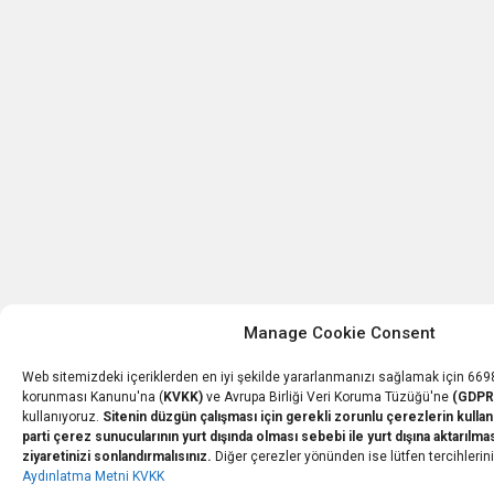
Manage Cookie Consent
Web sitemizdeki içeriklerden en iyi şekilde yararlanmanızı sağlamak için 6698 S
korunması Kanunu'na (
KVKK)
ve Avrupa Birliği Veri Koruma Tüzüğü'ne
(GDPR
kullanıyoruz.
Sitenin düzgün çalışması için gerekli zorunlu çerezlerin kullanı
parti çerez sunucularının yurt dışında olması sebebi ile yurt dışına aktarılma
ziyaretinizi sonlandırmalısınız.
Diğer çerezler yönünden ise lütfen tercihleriniz
Aydınlatma Metni KVKK