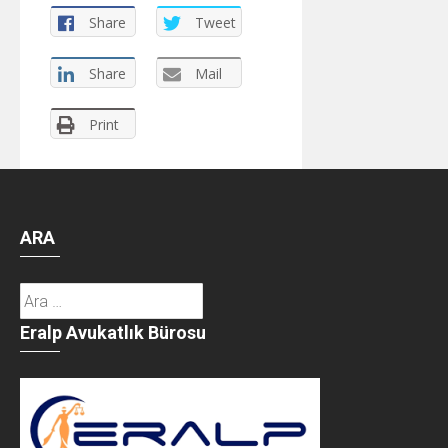
Share
Tweet
Share
Mail
Print
ARA
Arama:
Eralp Avukatlık Bürosu