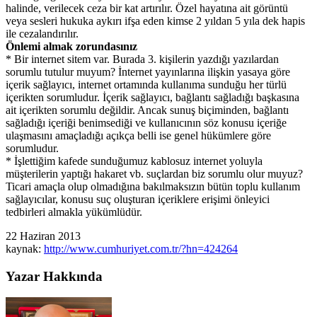
halinde, verilecek ceza bir kat artırılır. Özel hayatına ait görüntü
veya sesleri hukuka aykırı ifşa eden kimse 2 yıldan 5 yıla dek hapis
ile cezalandırılır.
Önlemi almak zorundasınız
* Bir internet sitem var. Burada 3. kişilerin yazdığı yazılardan
sorumlu tutulur muyum? İnternet yayınlarına ilişkin yasaya göre
içerik sağlayıcı, internet ortamında kullanıma sunduğu her türlü
içerikten sorumludur. İçerik sağlayıcı, bağlantı sağladığı başkasına
ait içerikten sorumlu değildir. Ancak sunuş biçiminden, bağlantı
sağladığı içeriği benimsediği ve kullanıcının söz konusu içeriğe
ulaşmasını amaçladığı açıkça belli ise genel hükümlere göre
sorumludur.
* İşlettiğim kafede sunduğumuz kablosuz internet yoluyla
müşterilerin yaptığı hakaret vb. suçlardan biz sorumlu olur muyuz?
Ticari amaçla olup olmadığına bakılmaksızın bütün toplu kullanım
sağlayıcılar, konusu suç oluşturan içeriklere erişimi önleyici
tedbirleri almakla yükümlüdür.
22 Haziran 2013
kaynak:
http://www.cumhuriyet.com.tr/?hn=424264
Yazar Hakkında