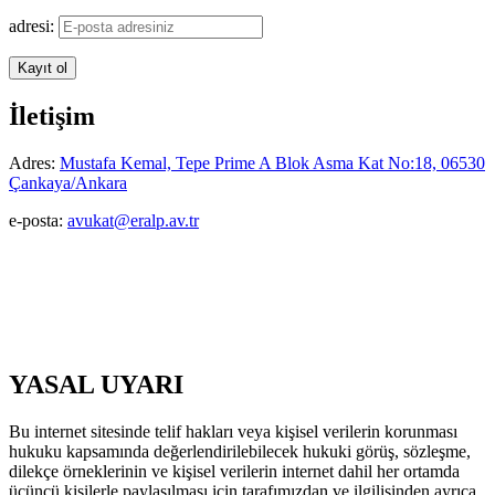
adresi:
İletişim
Adres:
Mustafa Kemal, Tepe Prime A Blok Asma Kat No:18, 06530
Çankaya/Ankara
e-posta:
avukat@eralp.av.tr
YASAL UYARI
Bu internet sitesinde telif hakları veya kişisel verilerin korunması
hukuku kapsamında değerlendirilebilecek hukuki görüş, sözleşme,
dilekçe örneklerinin ve kişisel verilerin internet dahil her ortamda
üçüncü kişilerle paylaşılması için tarafımızdan ve ilgilisinden ayrıca