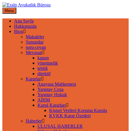
Skip
to
Menu
content
Ana Sayfa
Hakkımızda
Blog
Makaleler
Sunumlar
soru-cevap
Mevzuat
kanun
yönetmelik
tebliğ
direktif
Kararlar
Anayasa Mahkemesi
Yargıtay Ceza
Yargıtay Hukuk
AİHM
Kurul Kararları
Kişisel Verileri Koruma Kurulu
KVKK Karar Özetleri
Haberler
ULUSAL HABERLER