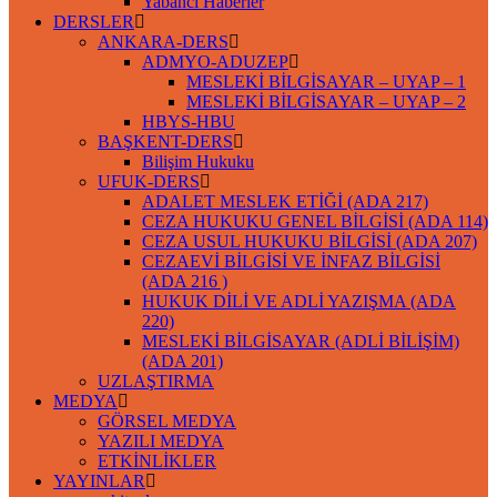
Yabancı Haberler
DERSLER
ANKARA-DERS
ADMYO-ADUZEP
MESLEKİ BİLGİSAYAR – UYAP – 1
MESLEKİ BİLGİSAYAR – UYAP – 2
HBYS-HBU
BAŞKENT-DERS
Bilişim Hukuku
UFUK-DERS
ADALET MESLEK ETİĞİ (ADA 217)
CEZA HUKUKU GENEL BİLGİSİ (ADA 114)
CEZA USUL HUKUKU BİLGİSİ (ADA 207)
CEZAEVİ BİLGİSİ VE İNFAZ BİLGİSİ
(ADA 216 )
HUKUK DİLİ VE ADLİ YAZIŞMA (ADA
220)
MESLEKİ BİLGİSAYAR (ADLİ BİLİŞİM)
(ADA 201)
UZLAŞTIRMA
MEDYA
GÖRSEL MEDYA
YAZILI MEDYA
ETKİNLİKLER
YAYINLAR