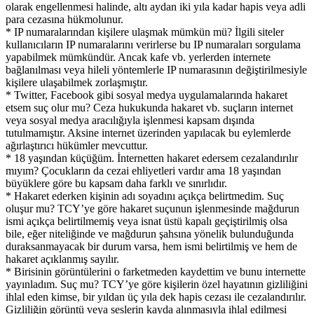
olarak engellenmesi halinde, altı aydan iki yıla kadar hapis veya adli
para cezasına hükmolunur.
* IP numaralarından kişilere ulaşmak mümkün mü? İlgili siteler
kullanıcıların IP numaralarını verirlerse bu IP numaraları sorgulama
yapabilmek mümkündür. Ancak kafe vb. yerlerden internete
bağlanılması veya hileli yöntemlerle IP numarasının değiştirilmesiyle
kişilere ulaşabilmek zorlaşmıştır.
* Twitter, Facebook gibi sosyal medya uygulamalarında hakaret
etsem suç olur mu? Ceza hukukunda hakaret vb. suçların internet
veya sosyal medya aracılığıyla işlenmesi kapsam dışında
tutulmamıştır. Aksine internet üzerinden yapılacak bu eylemlerde
ağırlaştırıcı hükümler mevcuttur.
* 18 yaşından küçüğüm. İnternetten hakaret edersem cezalandırılır
mıyım? Çocukların da cezai ehliyetleri vardır ama 18 yaşından
büyüklere göre bu kapsam daha farklı ve sınırlıdır.
* Hakaret ederken kişinin adı soyadını açıkça belirtmedim. Suç
oluşur mu? TCY’ye göre hakaret suçunun işlenmesinde mağdurun
ismi açıkça belirtilmemiş veya isnat üstü kapalı geçiştirilmiş olsa
bile, eğer niteliğinde ve mağdurun şahsına yönelik bulunduğunda
duraksanmayacak bir durum varsa, hem ismi belirtilmiş ve hem de
hakaret açıklanmış sayılır.
* Birisinin görüntülerini o farketmeden kaydettim ve bunu internette
yayınladım. Suç mu? TCY’ye göre kişilerin özel hayatının gizliliğini
ihlal eden kimse, bir yıldan üç yıla dek hapis cezası ile cezalandırılır.
Gizliliğin görüntü veya seslerin kayda alınmasıyla ihlal edilmesi