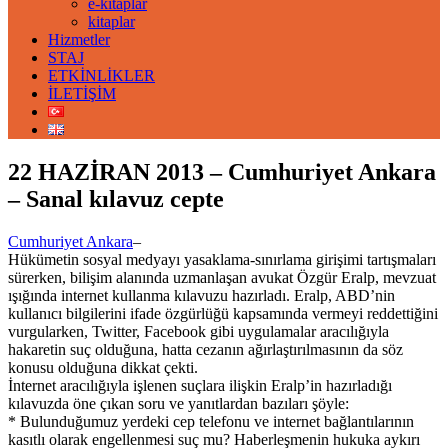
e-kitaplar
kitaplar
Hizmetler
STAJ
ETKİNLİKLER
İLETİŞİM
22 HAZİRAN 2013 – Cumhuriyet Ankara
– Sanal kılavuz cepte
Cumhuriyet Ankara
–
Hükümetin sosyal medyayı yasaklama-sınırlama girişimi tartışmaları
sürerken, bilişim alanında uzmanlaşan avukat Özgür Eralp, mevzuat
ışığında internet kullanma kılavuzu hazırladı. Eralp, ABD’nin
kullanıcı bilgilerini ifade özgürlüğü kapsamında vermeyi reddettiğini
vurgularken, Twitter, Facebook gibi uygulamalar aracılığıyla
hakaretin suç olduğuna, hatta cezanın ağırlaştırılmasının da söz
konusu olduğuna dikkat çekti.
İnternet aracılığıyla işlenen suçlara ilişkin Eralp’in hazırladığı
kılavuzda öne çıkan soru ve yanıtlardan bazıları şöyle:
* Bulunduğumuz yerdeki cep telefonu ve internet bağlantılarının
kasıtlı olarak engellenmesi suç mu? Haberleşmenin hukuka aykırı