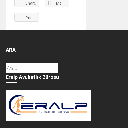
Share
Mail
Print
ARA
Arama:
Eralp Avukatlık Bürosu