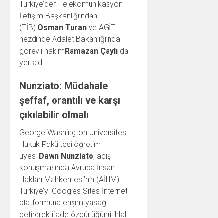
Türkiye’den Telekomünikasyon
İletişim Başkanlığı’ndan
(TİB)
Osman Turan
ve AGİT
nezdinde Adalet Bakanlığı’nda
görevli hakim
Ramazan Çaylı
da
yer aldı
Nunziato: Müdahale
şeffaf, orantılı ve karşı
çıkılabilir olmalı
George Washington Üniversitesi
Hukuk Fakültesi öğretim
üyesi
Dawn Nunziato
, açış
konuşmasında Avrupa İnsan
Hakları Mahkemesi’nin (AİHM)
Türkiye’yi Googles Sites İnternet
platformuna erişim yasağı
getirerek ifade özgürlüğünü ihlal