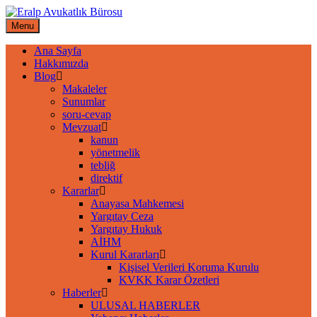
Skip
to
Menu
content
Ana Sayfa
Hakkımızda
Blog
Makaleler
Sunumlar
soru-cevap
Mevzuat
kanun
yönetmelik
tebliğ
direktif
Kararlar
Anayasa Mahkemesi
Yargıtay Ceza
Yargıtay Hukuk
AİHM
Kurul Kararları
Kişisel Verileri Koruma Kurulu
KVKK Karar Özetleri
Haberler
ULUSAL HABERLER