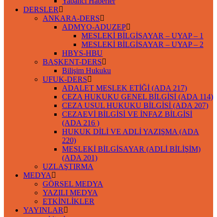
Yabancı Haberler
DERSLER
ANKARA-DERS
ADMYO-ADUZEP
MESLEKİ BİLGİSAYAR – UYAP – 1
MESLEKİ BİLGİSAYAR – UYAP – 2
HBYS-HBU
BAŞKENT-DERS
Bilişim Hukuku
UFUK-DERS
ADALET MESLEK ETİĞİ (ADA 217)
CEZA HUKUKU GENEL BİLGİSİ (ADA 114)
CEZA USUL HUKUKU BİLGİSİ (ADA 207)
CEZAEVİ BİLGİSİ VE İNFAZ BİLGİSİ
(ADA 216 )
HUKUK DİLİ VE ADLİ YAZIŞMA (ADA
220)
MESLEKİ BİLGİSAYAR (ADLİ BİLİŞİM)
(ADA 201)
UZLAŞTIRMA
MEDYA
GÖRSEL MEDYA
YAZILI MEDYA
ETKİNLİKLER
YAYINLAR