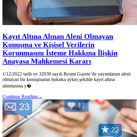
Kayıt Altına Alınan Aleni Olmayan
Konuşma ve Kişisel Verilerin
Korunmasını İsteme Hakkına İlişkin
Anayasa Mahkemesi Kararı
1/12/2022 tarih ve 32030 sayılı Resmi Gazete’de yayımlanan aleni
olmayan bir konuşmanın hukuka aykırı şekilde kayıt altına
alınmasına y�
Continue Reading
→