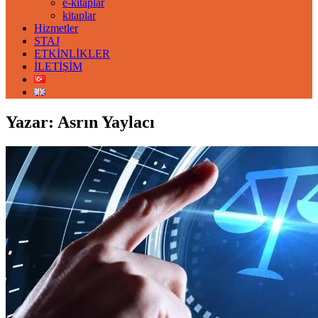
e-kitaplar
kitaplar
Hizmetler
STAJ
ETKİNLİKLER
İLETİŞİM
Yazar:
Asrın Yaylacı