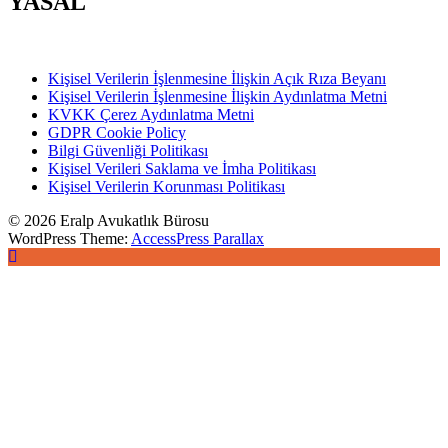
YASAL
Kişisel Verilerin İşlenmesine İlişkin Açık Rıza Beyanı
Kişisel Verilerin İşlenmesine İlişkin Aydınlatma Metni
KVKK Çerez Aydınlatma Metni
GDPR Cookie Policy
Bilgi Güvenliği Politikası
Kişisel Verileri Saklama ve İmha Politikası
Kişisel Verilerin Korunması Politikası
© 2026 Eralp Avukatlık Bürosu
WordPress Theme:
AccessPress Parallax