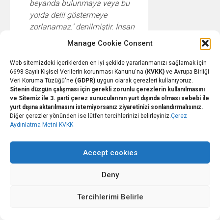
beyanda bulunmaya veya bu
yolda delil göstermeye
zorlanamaz.’ denilmiştir. İnsan
hakları arasında yer alan,
Manage Cookie Consent
manevi işkenceyi meneden,
insan haysiyetinin ve kişi
Web sitemizdeki içeriklerden en iyi şekilde yararlanmanızı sağlamak için
6698 Sayılı Kişisel Verilerin korunması Kanunu'na (
KVKK)
ve Avrupa Birliği
dokunulmazlığının teminatı
Veri Koruma Tüzüğü'ne
(GDPR)
uygun olarak çerezleri kullanıyoruz.
olan bu düzenlemeye, ceza
Sitenin düzgün çalışması için gerekli zorunlu çerezlerin kullanılmasını
yasalarında sanığın ‘susma
ve Sitemiz ile 3. parti çerez sunucularının yurt dışında olması sebebi ile
yurt dışına aktarılmasını istemiyorsanız ziyaretinizi sonlandırmalısınız.
hakkı’ olarak yer verilmiştir.
”
Diğer çerezler yönünden ise lütfen tercihlerinizi belirleyiniz.
Çerez
denildiği, dolayısıyla Anayasanın
Aydınlatma Metni KVKK
38 inci maddesinin (5) numaralı
fıkrasının Anayasa
Accept cookies
Mahkemesinin anılan kararından
da anlaşılacağı üzere gerçek
Deny
kişileri esas alan bir düzenleme
olduğu ve temel insan hakları
Tercihlerimi Belirle
arasında bir hak olarak
değerlendirildiğinin anlaşıldığı,