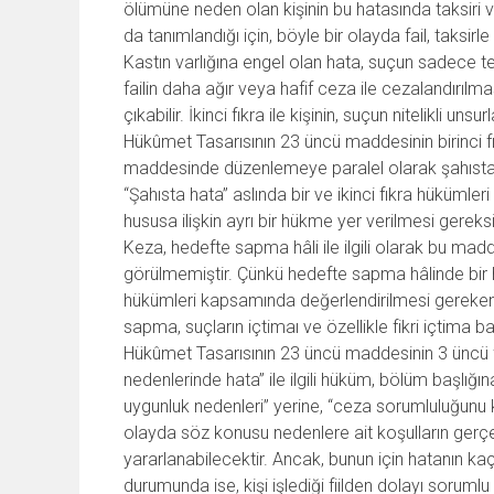
ölümüne neden olan kişinin bu hatasında taksiri 
da tanımlandığı için, böyle bir olayda fail, taks
Kastın varlığına engel olan hata, suçun sadece te
failin daha ağır veya hafif ceza ile cezalandırılma
çıkabilir. İkinci fıkra ile kişinin, suçun nitelikli u
Hükûmet Tasarısının 23 üncü maddesinin birinci f
maddesinde düzenlemeye paralel olarak şahısta 
“Şahısta hata” aslında bir ve ikinci fıkra hüküml
hususa ilişkin ayrı bir hükme yer verilmesi gereks
Keza, hedefte sapma hâli ile ilgili olarak bu 
görülmemiştir. Çünkü hedefte sapma hâlinde bir 
hükümleri kapsamında değerlendirilmesi gereken
sapma, suçların içtimaı ve özellikle fikri içtima 
Hükûmet Tasarısının 23 üncü maddesinin 3 üncü 
nedenlerinde hata” ile ilgili hüküm, bölüm başlığı
uygunluk nedenleri” yerine, “ceza sorumluluğunu 
olayda söz konusu nedenlere ait koşulların gerç
yararlanabilecektir. Ancak, bunun için hatanın kaç
durumunda ise, kişi işlediği fiilden dolayı sorum