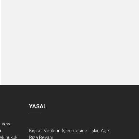
YASAL
rı veya
ku
Kişisel Verilerin İşlenmesine İlişkin Açık
ek hukuki
Rıza Beyanı