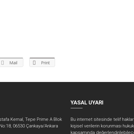
Mail
Print
YASAL UYARI
tafa Kemal, Tepe Prime A Blok
Bu internet sitesinde telif hakla
No:18, 06530 Çankaya/Ankara
kişisel verilerin korunması huku
kapsamında değerlendirilebilec