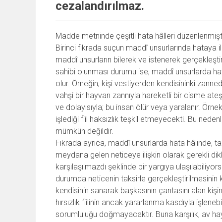
cezalandırılmaz.
Madde metninde çeşitli hata hâlleri düzenlenmişti
Birinci fıkrada suçun maddî unsurlarında hataya il
maddî unsurların bilerek ve istenerek gerçekleştirilm
sahibi olunması durumu ise, maddî unsurlarda hata 
olur. Örneğin, kişi vestiyerden kendisininki zanne
vahşi bir hayvan zannıyla hareketli bir cisme ate
ve dolayısıyla; bu insan ölür veya yaralanır. Örnek
işlediği fiil haksızlık teşkil etmeyecekti. Bu ned
mümkün değildir.
Fıkrada ayrıca, maddî unsurlarda hata hâlinde, tak
meydana gelen neticeye ilişkin olarak gerekli dik
karşılaşılmazdı şeklinde bir yargıya ulaşılabiliyor
durumda neticenin taksirle gerçekleştirilmesinin
kendisinin sanarak başkasının çantasını alan kişini
hırsızlık fiilinin ancak yararlanma kasdıyla işlenebi
sorumluluğu doğmayacaktır. Buna karşılık, av ha