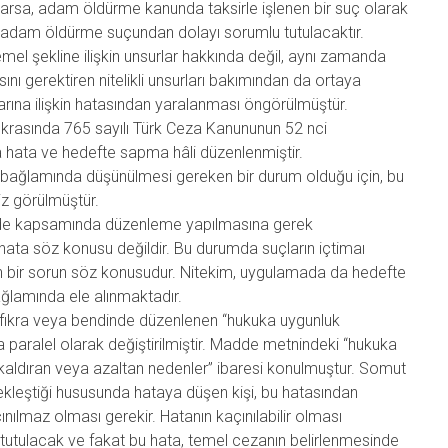
varsa, adam öldürme kanunda taksirle işlenen bir suç olarak
irle adam öldürme suçundan dolayı sorumlu tutulacaktır.
mel şekline ilişkin unsurlar hakkında değil, aynı zamanda
sını gerektiren nitelikli unsurları bakımından da ortaya
nsurlarına ilişkin hatasından yaralanması öngörülmüştür.
ıkrasında 765 sayılı Türk Ceza Kanununun 52 nci
hata ve hedefte sapma hâli düzenlenmiştir.
eri bağlamında düşünülmesi gereken bir durum olduğu için, bu
iz görülmüştür.
madde kapsamında düzenleme yapılmasına gerek
hata söz konusu değildir. Bu durumda suçların içtimaı
 bir sorun söz konusudur. Nitekim, uygulamada da hedefte
bağlamında ele alınmaktadır.
fıkra veya bendinde düzenlenen “hukuka uygunluk
na paralel olarak değiştirilmiştir. Madde metnindeki “hukuka
kaldıran veya azaltan nedenler” ibaresi konulmuştur. Somut
ekleştiği hususunda hataya düşen kişi, bu hatasından
ınılmaz olması gerekir. Hatanın kaçınılabilir olması
lu tutulacak ve fakat bu hata, temel cezanın belirlenmesinde