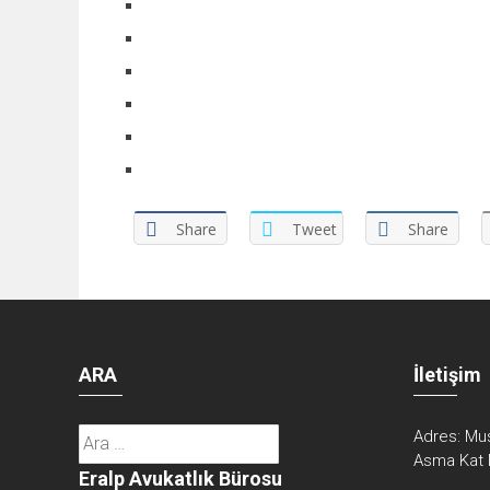
Share
Tweet
Share
ARA
İletişim
Arama:
Adres:
Mus
Asma Kat 
Eralp Avukatlık Bürosu