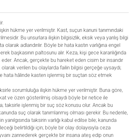
r.
işkin hükme yer verilmiştir. Kast, suçun kanuni tanımındaki
esidir. Bu unsurlara ilişkin bilgisizlik, eksik veya yanlış bilgi
olarak adlandırılır. Böyle bir hata kastın varlığına engel
derek başkasının paltosunu alır. Keza, kişi gece karanlığında
ş eder. Ancak, gerçekte bu hareket eden cisim bir insandır
 olarak verilen bu olaylarda failin bilgisi gerçeğe uysaydı;
enle hata hâlinde kasten işlenmiş bir suçtan söz etmek
sirle sorumluluğa ilişkin hükme yer verilmiştir. Buna göre,
kat ve özen gösterilmiş olsaydı böyle bir netice ile
sa; taksirle işlenmiş bir suç söz konusu olur. Ancak bu
 kanunda suç olarak tanımlanmış olması gerekir. Bu nedenle,
n yanılgısında taksirin varlığı kabul edilse bile; kanunda
leceği belirtildiği için; böyle bir olay dolayısıyla ceza
yvanı zannederek gerçekte bir insana ateş edip onun