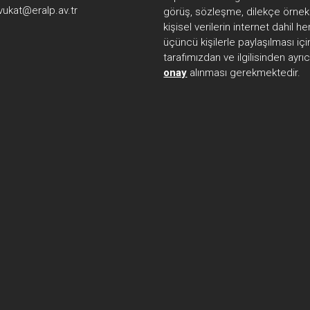
vukat@eralp.av.tr
görüş, sözleşme, dilekçe örnekl
kişisel verilerin internet dahil 
üçüncü kişilerle paylaşılması içi
tarafımızdan ve ilgilisinden ayrı
onay
alınması gerekmektedir.