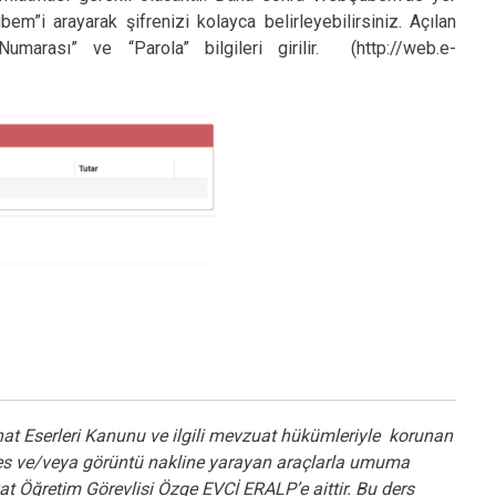
m”i arayarak şifrenizi kolayca belirleyebilirsiniz. Açılan
arası” ve “Parola” bilgileri girilir. (http://web.e-
 Sanat Eserleri Kanunu ve ilgili mevzuat hükümleriyle korunan
 ses ve/veya görüntü nakline yarayan araçlarla umuma
at Öğretim Görevlisi Özge EVCİ ERALP’e aittir. Bu ders