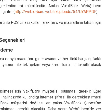
 gerçekleştirmesi mümkündür. Açılan VakıfBank WebŞubem
girilir. (
http://web.e-baro.web.tr/uploads/54/UYAP.PDF
)
ı ile POS cihazı kullanılarak harç ve masrafların tahsili için
Seçenekleri
Ödeme
 dosya masrafını, gider avansı ve her türlü harçları, farklı
altyapısı ile tek çekim veya kredi kartı ile taksitli olarak
lebilmesi için VakıfBank müşterisi olunması gerekir. Eğer
i halihazırda kullandığı internet şifresi ile gerçekleştirmesi
Bank müşterisi değilse, en yakın VakıfBank Şubesi’ne
mlatması gerekli olacaktır. Daha sonra WebŞubem’de yer