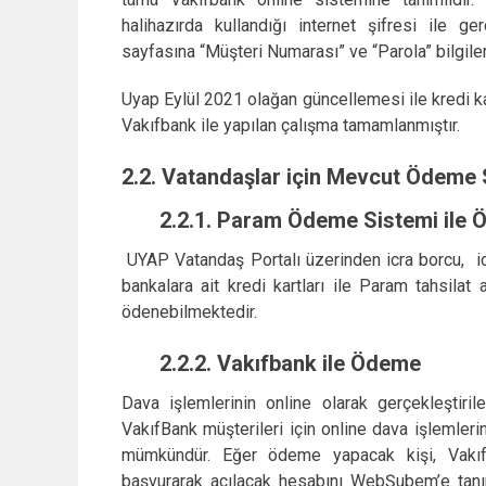
halihazırda kullandığı internet şifresi ile
sayfasına “Müşteri Numarası” ve “Parola” bilgileri 
Uyap Eylül 2021 olağan güncellemesi ile kredi kart
Vakıfbank ile yapılan çalışma tamamlanmıştır.
2.2. Vatandaşlar için Mevcut Ödeme 
2.2.1. Param Ödeme Sistemi ile 
UYAP Vatandaş Portalı üzerinden icra borcu, icra
bankalara ait kredi kartları ile Param tahsilat 
ödenebilmektedir.
2.2.2.
Vakıfbank ile Ödeme
Dava işlemlerinin online olarak gerçekleştiri
VakıfBank müşterileri için online dava işlemlerin
mümkündür. Eğer ödeme yapacak kişi, Vakıf
başvurarak açılacak hesabını WebŞubem’e tanı