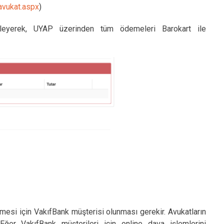
-avukat.aspx
)
kleyerek, UYAP üzerinden tüm ödemeleri Barokart ile
ilmesi için VakıfBank müşterisi olunması gerekir. Avukatların
Eğer VakıfBank müşterileri için online dava işlemlerini