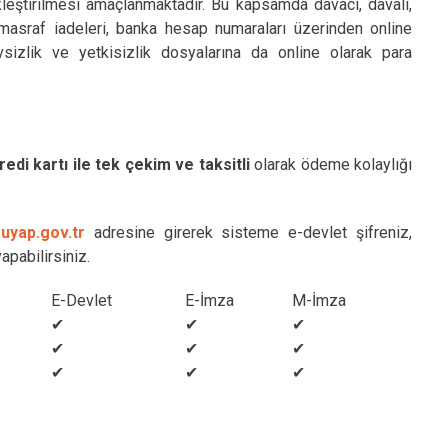
kleştirilmesi amaçlanmaktadır. Bu kapsamda davacı, davalı,
 masraf iadeleri, banka hesap numaraları üzerinden online
evsizlik ve yetkisizlik dosyalarına da online olarak para
redi kartı ile tek çekim ve taksitli
olarak ödeme kolaylığı
uyap.gov.tr
adresine girerek sisteme
e-devlet şifreniz,
yapabilirsiniz.
E-Devlet
E-İmza
M-İmza
✔
✔
✔
✔
✔
✔
✔
✔
✔