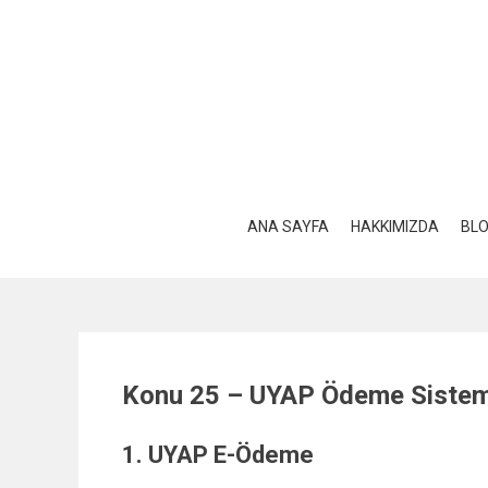
Skip
to
content
ANA SAYFA
HAKKIMIZDA
BL
Konu 25 – UYAP Ödeme Sistem
1. UYAP E-Ödeme