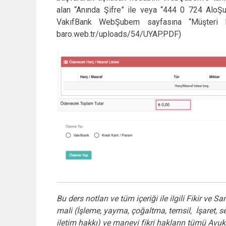
alan “Anında Şifre” ile veya “444 0 724 AloŞube
VakıfBank WebŞubem sayfasına “Müşteri Num
baro.web.tr/uploads/54/UYAP.PDF)
Bu ders notları ve tüm içeriği ile ilgili Fikir ve
mali (İşleme, yayma, çoğaltma, temsil, İşaret,
iletim hakkı) ve manevi fikri hakların tümü Avuk