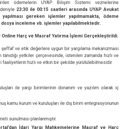
irilen ödemelerin UYAP Bilişim Sistemi veznelerine
deniyle
23:30 ile 00:15 saatleri arasında UYAP Avukat
yapılması gereken işlemler yapılmamakta, ödeme
osya inceleme vb. işlemler yapılabilmektedir.
Online Harç ve Masraf Yatırma İşlemi Gerçekleştirildi.
imli, şeffaf ve etik değerlere uygun bir yargılama mekanizması
ın tanıdığı yetkiler çerçevesinde, istenilen zamanda hızlı ve
 faaliyetlerin hızlı ve etkin bir şekilde yürütülebilmesidir.
ruluşları ile yargı birimlerinin donanım ve yazılım olarak iç
muş kamu kurum ve kuruluşları ile dış birim entegrasyonunun
zmeti sunulması planlanmıştır.
tal’dan İdari Yargı Mahkemelerine Masraf ve Harç