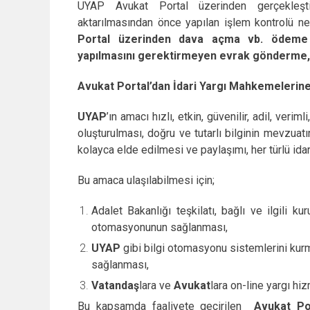
UYAP Avukat Portal üzerinden gerçekleşt
aktarılmasından önce yapılan işlem kontrolü ne
Portal üzerinden dava açma vb. ödeme 
yapılmasını gerektirmeyen evrak gönderme, d
Avukat Portal’dan İdari Yargı Mahkemelerine 
UYAP
’ın amacı hızlı, etkin, güvenilir, adil, ver
oluşturulması, doğru ve tutarlı bilginin mevzuat
kolayca elde edilmesi ve paylaşımı, her türlü idari
Bu amaca ulaşılabilmesi için;
Adalet Bakanlığı teşkilatı, bağlı ve ilgili ku
otomasyonunun sağlanması,
UYAP
gibi bilgi otomasyonu sistemlerini kur
sağlanması,
Vatandaş
lara ve
Avukat
lara on-line yargı hi
Bu kapsamda faaliyete geçirilen
Avukat Por