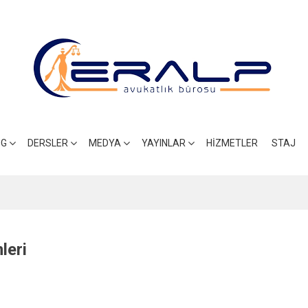
OG
DERSLER
MEDYA
YAYINLAR
HIZMETLER
STAJ
leri