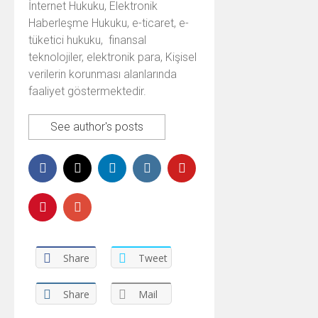
İnternet Hukuku, Elektronik
Haberleşme Hukuku, e-ticaret, e-
tüketici hukuku, finansal
teknolojiler, elektronik para, Kişisel
verilerin korunması alanlarında
faaliyet göstermektedir.
See author's posts
Share
Tweet
Share
Mail