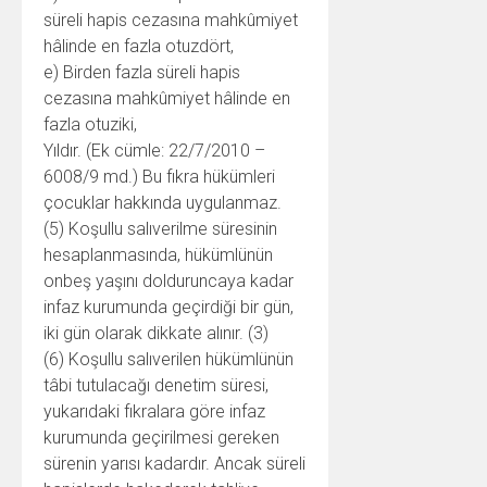
süreli hapis cezasına mahkûmiyet
hâlinde en fazla otuzdört,
e) Birden fazla süreli hapis
cezasına mahkûmiyet hâlinde en
fazla otuziki,
Yıldır. (Ek cümle: 22/7/2010 –
6008/9 md.) Bu fıkra hükümleri
çocuklar hakkında uygulanmaz.
(5) Koşullu salıverilme süresinin
hesaplanmasında, hükümlünün
onbeş yaşını dolduruncaya kadar
infaz kurumunda geçirdiği bir gün,
iki gün olarak dikkate alınır. (3)
(6) Koşullu salıverilen hükümlünün
tâbi tutulacağı denetim süresi,
yukarıdaki fıkralara göre infaz
kurumunda geçirilmesi gereken
sürenin yarısı kadardır. Ancak süreli