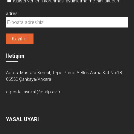
Kişisel verilerin korunması aydınlatma metnini okudum.
adresi:
İletişim
Adres:
Mustafa Kemal, Tepe Prime A Blok Asma Kat No:18,
06530 Çankaya/Ankara
e-posta:
avukat@eralp.av.tr
YASAL UYARI