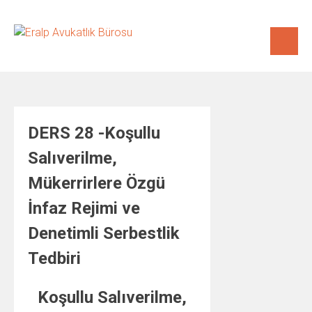
Skip
to
content
DERS 28 -Koşullu
Salıverilme,
Mükerrirlere Özgü
İnfaz Rejimi ve
Denetimli Serbestlik
Tedbiri
Koşullu Salıverilme,