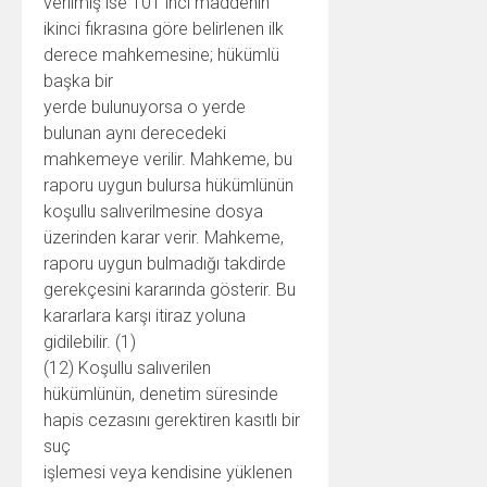
verilmiş ise 101 inci maddenin
ikinci fıkrasına göre belirlenen ilk
derece mahkemesine; hükümlü
başka bir
yerde bulunuyorsa o yerde
bulunan aynı derecedeki
mahkemeye verilir. Mahkeme, bu
raporu uygun bulursa hükümlünün
koşullu salıverilmesine dosya
üzerinden karar verir. Mahkeme,
raporu uygun bulmadığı takdirde
gerekçesini kararında gösterir. Bu
kararlara karşı itiraz yoluna
gidilebilir. (1)
(12) Koşullu salıverilen
hükümlünün, denetim süresinde
hapis cezasını gerektiren kasıtlı bir
suç
işlemesi veya kendisine yüklenen