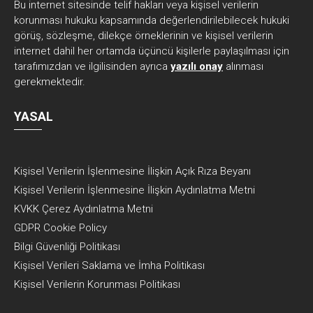
Bu internet sitesinde telif hakları veya kişisel verilerin
korunması hukuku kapsamında değerlendirilebilecek hukuki
görüş, sözleşme, dilekçe örneklerinin ve kişisel verilerin
internet dahil her ortamda üçüncü kişilerle paylaşılması için
tarafımızdan ve ilgilisinden ayrıca
yazılı onay
alınması
gerekmektedir.
YASAL
Kişisel Verilerin İşlenmesine İlişkin Açık Rıza Beyanı
Kişisel Verilerin İşlenmesine İlişkin Aydınlatma Metni
KVKK Çerez Aydınlatma Metni
GDPR Cookie Policy
Bilgi Güvenliği Politikası
Kişisel Verileri Saklama ve İmha Politikası
Kişisel Verilerin Korunması Politikası