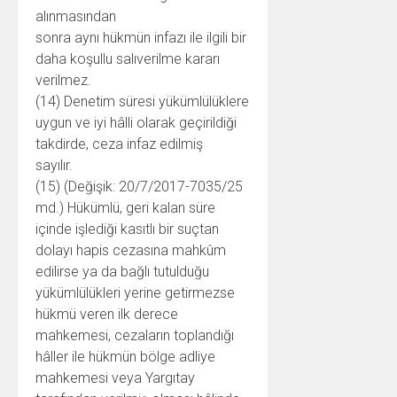
alınmasından
sonra aynı hükmün infazı ile ilgili bir
daha koşullu salıverilme kararı
verilmez.
(14) Denetim süresi yükümlülüklere
uygun ve iyi hâlli olarak geçirildiği
takdirde, ceza infaz edilmiş
sayılır.
(15) (Değişik: 20/7/2017-7035/25
md.) Hükümlü, geri kalan süre
içinde işlediği kasıtlı bir suçtan
dolayı hapis cezasına mahkûm
edilirse ya da bağlı tutulduğu
yükümlülükleri yerine getirmezse
hükmü veren ilk derece
mahkemesi, cezaların toplandığı
hâller ile hükmün bölge adliye
mahkemesi veya Yargıtay