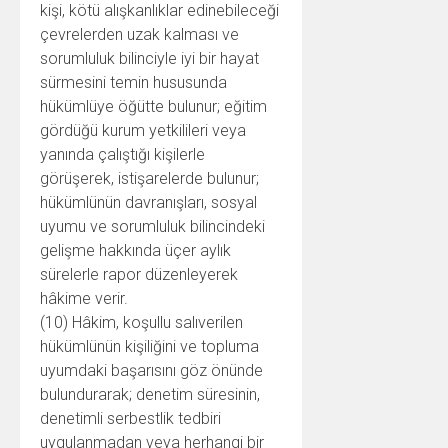
kişi, kötü alışkanlıklar edinebileceği
çevrelerden uzak kalması ve
sorumluluk bilinciyle iyi bir hayat
sürmesini temin hususunda
hükümlüye öğütte bulunur; eğitim
gördüğü kurum yetkilileri veya
yanında çalıştığı kişilerle
görüşerek, istişarelerde bulunur;
hükümlünün davranışları, sosyal
uyumu ve sorumluluk bilincindeki
gelişme hakkında üçer aylık
sürelerle rapor düzenleyerek
hâkime verir.
(10) Hâkim, koşullu salıverilen
hükümlünün kişiliğini ve topluma
uyumdaki başarısını göz önünde
bulundurarak; denetim süresinin,
denetimli serbestlik tedbiri
uygulanmadan veya herhangi bir