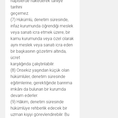
hapislerde hakederek tahliye
tarihini
geçemez.
(7) Hükümlü, denetim süresinde,
infaz kurumunda öğrendiği meslek
veya sanatı icra etmek üzere, bir
kamu kurumunda veya özel olarak
aynı meslek veya sanatı icra eden
bir başkasının gözetimi altında,
ücret
karşılığında çalıştırılabilir.
(8) Onsekiz yaşından küçük olan
hükümlüler, denetim süresinde
eğitimlerine, gerektiğinde barınma
imkânı da bulunan bir kurumda
devam ederler.
(9) Hâkim, denetim süresinde
hükümlüye rehberlik edecek bir
uzman kişiyi görevlendirebilir. Bu