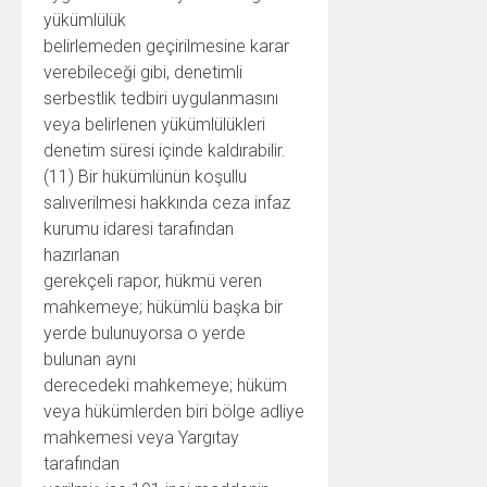
yükümlülük
belirlemeden geçirilmesine karar
verebileceği gibi, denetimli
serbestlik tedbiri uygulanmasını
veya belirlenen yükümlülükleri
denetim süresi içinde kaldırabilir.
(11) Bir hükümlünün koşullu
salıverilmesi hakkında ceza infaz
kurumu idaresi tarafından
hazırlanan
gerekçeli rapor, hükmü veren
mahkemeye; hükümlü başka bir
yerde bulunuyorsa o yerde
bulunan aynı
derecedeki mahkemeye; hüküm
veya hükümlerden biri bölge adliye
mahkemesi veya Yargıtay
tarafından