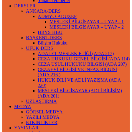
Yabancı Haberler
DERSLER
ANKARA-DERS
ADMYO-ADUZEP
MESLEKİ BİLGİSAYAR – UYAP – 1
MESLEKİ BİLGİSAYAR – UYAP – 2
HBYS-HBU
BAŞKENT-DERS
Bilişim Hukuku
UFUK-DERS
ADALET MESLEK ETİĞİ (ADA 217)
CEZA HUKUKU GENEL BİLGİSİ (ADA 114)
CEZA USUL HUKUKU BİLGİSİ (ADA 207)
CEZAEVİ BİLGİSİ VE İNFAZ BİLGİSİ
(ADA 216 )
HUKUK DİLİ VE ADLİ YAZIŞMA (ADA
220)
MESLEKİ BİLGİSAYAR (ADLİ BİLİŞİM)
(ADA 201)
UZLAŞTIRMA
MEDYA
GÖRSEL MEDYA
YAZILI MEDYA
ETKİNLİKLER
YAYINLAR