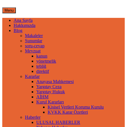
Skip
to
Menu
content
Ana Sayfa
Hakkımızda
Blog
Makaleler
Sunumlar
soru-cevap
Mevzuat
kanun
yönetmelik
tebliğ
direktif
Kararlar
Anayasa Mahkemesi
Yargıtay Ceza
Yargıtay Hukuk
AİHM
Kurul Kararları
Kişisel Verileri Koruma Kurulu
KVKK Karar Özetleri
Haberler
ULUSAL HABERLER