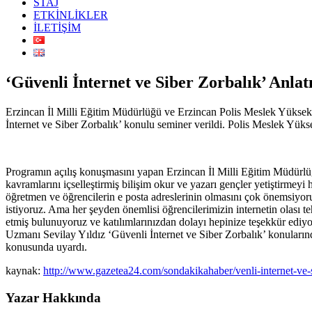
STAJ
ETKİNLİKLER
İLETİŞİM
‘Güvenli İnternet ve Siber Zorbalık’ Anlatı
Erzincan İl Milli Eğitim Müdürlüğü ve Erzincan Polis Meslek Yüksek O
İnternet ve Siber Zorbalık’ konulu seminer verildi. Polis Meslek Yü
Programın açılış konuşmasını yapan Erzincan İl Milli Eğitim Müdürlüğ
kavramlarını içselleştirmiş bilişim okur ve yazarı gençler yetiştirmey
öğretmen ve öğrencilerin e posta adreslerinin olmasını çok önemsiyoruz
istiyoruz. Ama her şeyden önemlisi öğrencilerimizin internetin olası t
etmiş bulunuyoruz ve katılımlarınızdan dolayı hepinize teşekkür ed
Uzmanı Sevilay Yıldız ‘Güvenli İnternet ve Siber Zorbalık’ konularında
konusunda uyardı.
kaynak:
http://www.gazetea24.com/sondakikahaber/venli-internet-ve
Yazar Hakkında