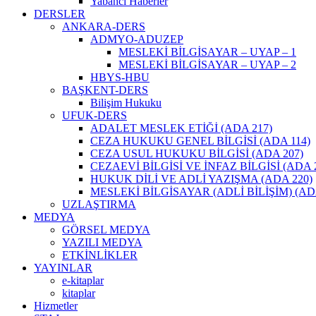
Yabancı Haberler
DERSLER
ANKARA-DERS
ADMYO-ADUZEP
MESLEKİ BİLGİSAYAR – UYAP – 1
MESLEKİ BİLGİSAYAR – UYAP – 2
HBYS-HBU
BAŞKENT-DERS
Bilişim Hukuku
UFUK-DERS
ADALET MESLEK ETİĞİ (ADA 217)
CEZA HUKUKU GENEL BİLGİSİ (ADA 114)
CEZA USUL HUKUKU BİLGİSİ (ADA 207)
CEZAEVİ BİLGİSİ VE İNFAZ BİLGİSİ (ADA 2
HUKUK DİLİ VE ADLİ YAZIŞMA (ADA 220)
MESLEKİ BİLGİSAYAR (ADLİ BİLİŞİM) (AD
UZLAŞTIRMA
MEDYA
GÖRSEL MEDYA
YAZILI MEDYA
ETKİNLİKLER
YAYINLAR
e-kitaplar
kitaplar
Hizmetler