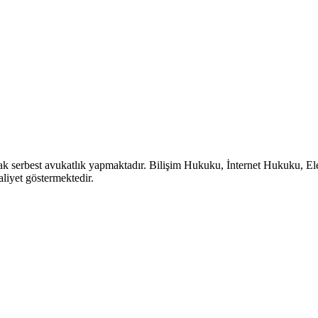
ak serbest avukatlık yapmaktadır. Bilişim Hukuku, İnternet Hukuku, Ele
aliyet göstermektedir.