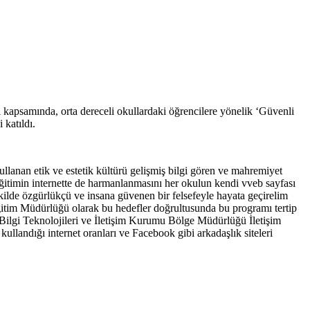
 kapsamında, orta dereceli okullardaki öğrencilere yönelik ‘Güvenli
katıldı.
lanan etik ve estetik kültürü gelişmiş bilgi gören ve mahremiyet
 eğitimin internette de harmanlanmasını her okulun kendi vveb sayfası
ekilde özgürlükçü ve insana güvenen bir felsefeyle hayata geçirelim
 Eğitim Müdürlüğü olarak bu hedefler doğrultusunda bu programı tertip
ilgi Teknolojileri ve İletişim Kurumu Bölge Müdürlüğü İletişim
ullandığı internet oranları ve Facebook gibi arkadaşlık siteleri