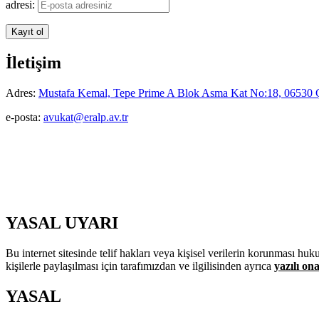
adresi:
İletişim
Adres:
Mustafa Kemal, Tepe Prime A Blok Asma Kat No:18, 06530
e-posta:
avukat@eralp.av.tr
YASAL UYARI
Bu internet sitesinde telif hakları veya kişisel verilerin korunması h
kişilerle paylaşılması için tarafımızdan ve ilgilisinden ayrıca
yazılı on
YASAL