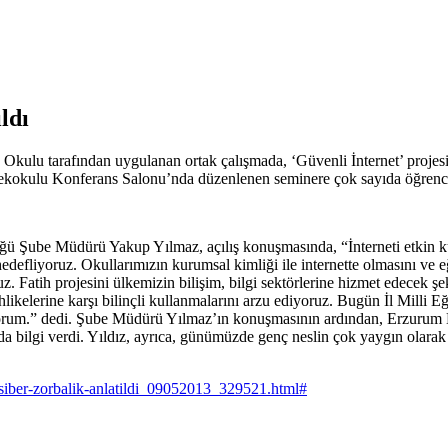
ldı
kulu tarafından uygulanan ortak çalışmada, ‘Güvenli İnternet’ projesi
ksekokulu Konferans Salonu’nda düzenlenen seminere çok sayıda öğrenci 
ü Şube Müdürü Yakup Yılmaz, açılış konuşmasında, “İnterneti etkin kul
i hedefliyoruz. Okullarımızın kurumsal kimliği ile internette olmasını ve
. Fatih projesini ülkemizin bilişim, bilgi sektörlerine hizmet edecek ş
ehlikelerine karşı bilinçli kullanmalarını arzu ediyoruz. Bugün İl Milli
iyorum.” dedi. Şube Müdürü Yılmaz’ın konuşmasının ardından, Erzurum B
 bilgi verdi. Yıldız, ayrıca, günümüzde genç neslin çok yaygın olarak k
-siber-zorbalik-anlatildi_09052013_329521.html#