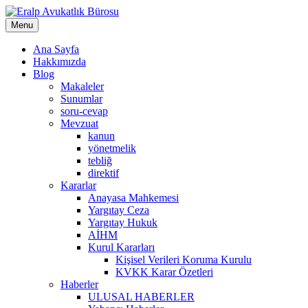
Skip
to
Menu
content
Ana Sayfa
Hakkımızda
Blog
Makaleler
Sunumlar
soru-cevap
Mevzuat
kanun
yönetmelik
tebliğ
direktif
Kararlar
Anayasa Mahkemesi
Yargıtay Ceza
Yargıtay Hukuk
AİHM
Kurul Kararları
Kişisel Verileri Koruma Kurulu
KVKK Karar Özetleri
Haberler
ULUSAL HABERLER