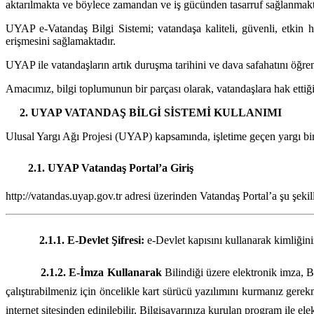
aktarılmakta ve böylece zamandan ve iş gücünden tasarruf sağlanmakt
UYAP e-Vatandaş Bilgi Sistemi; vatandaşa kaliteli, güvenli, etkin 
erişmesini sağlamaktadır.
UYAP ile vatandaşların artık duruşma tarihini ve dava safahatını öğr
Amacımız, bilgi toplumunun bir parçası olarak, vatandaşlara hak ettiği 
2. UYAP VATANDAŞ BİLGİ SİSTEMİ KULLANIMI
Ulusal Yargı Ağı Projesi (UYAP) kapsamında, işletime geçen yargı bir
2.1. UYAP Vatandaş Portal’a Giriş
http://vatandas.uyap.gov.tr adresi üzerinden Vatandaş Portal’a şu şekille
2.1.1. E-Devlet Şifresi:
e-Devlet kapısını kullanarak kimliğini
2.1.2. E-İmza Kullanarak
Bilindiği üzere elektronik imza, B
çalıştırabilmeniz için öncelikle kart sürücü yazılımını kurmanız gere
internet sitesinden edinilebilir. Bilgisayarınıza kurulan program ile elek