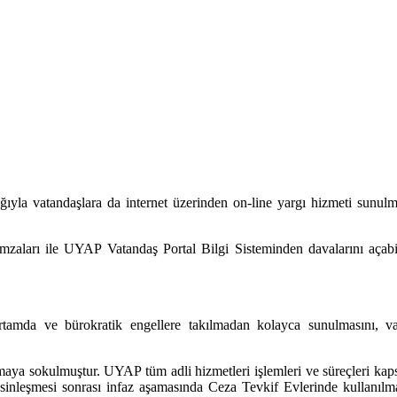
yla vatandaşlara da internet üzerinden on-line yargı hizmeti sunulma
 imzaları ile UYAP Vatandaş Portal Bilgi Sisteminden davalarını açabil
rtamda ve bürokratik engellere takılmadan kolayca sunulmasını, vat
ya sokulmuştur. UYAP tüm adli hizmetleri işlemleri ve süreçleri kapsay
leşmesi sonrası infaz aşamasında Ceza Tevkif Evlerinde kullanılmaktad