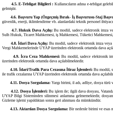
4.5. E-Tebligat Bilgileri :
Kullanıcıların adına e-tebligat geleb
gelmiştir.
4.6. Başvuru Yap (Özgeçmiş Bırak- İş Başvurusu-Staj Başvu
güvenlik, enerji, iklimlendirme vb. alanlardaki teknik personel ihtiyac
4.7. Hukuk Dava Açılış:
Bu modül, sadece elektronik imza ve
Sulh Hukuk, Ticaret Mahkemesi, iş Mahkemesi, Tüketici Mahkemesi
4.8. İdari Dava Açılış:
Bu modül, sadece elektronik imza veya mo
Vergi Mahkemelerinde UYAP üzerinden elektronik ortamda dava açıla
4.9. İcra Ceza Mahkemesi:
Bu modül, sadece elektronik imz
üzerinden elektronik ortamda dava açılabilmektedir.
4.10. İdari/Trafik Para Cezasına İtiraz İşlemleri:
Bu modül, sa
ile trafik cezalarına UYAP üzerinden elektronik ortamda dava açılabil
4.11. Dosya Sorgulama:
Yargı birimi, il adı, adliye, dosya türü
4.12. Dosya İşlemleri:
Bu işlem ile; ilgili dava dosyası, Vatand
UYAP Bilgi Sisteminden silinmesi anlamına gelmemektedir, dosyanı
Gizleme işlemi yapıldıktan sonra geri alınması da mümkündür.
4.13. Aktarılan Dosya Sorgulama:
Bir nedenle birimi ve esas 