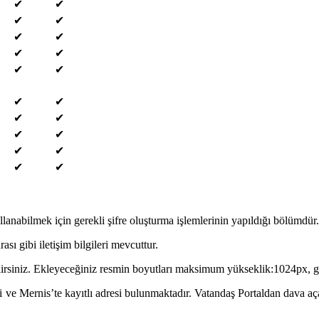
✔
✔
✔
✔
✔
✔
✔
✔
✔
✔
✔
✔
✔
✔
✔
✔
✔
✔
✔
✔
nabilmek için gerekli şifre oluşturma işlemlerinin yapıldığı bölümdür.
ası gibi iletişim bilgileri mevcuttur.
lirsiniz. Ekleyeceğiniz resmin boyutları maksimum yükseklik:1024px, ge
i ve Mernis’te kayıtlı adresi bulunmaktadır. Vatandaş Portaldan dava aç