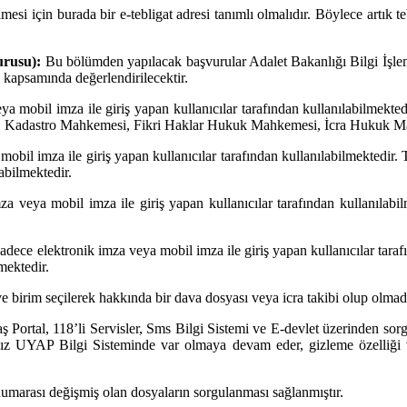
ilmesi için burada bir e-tebligat adresi tanımlı olmalıdır. Böylece artı
rusu):
Bu bölümden yapılacak başvurular Adalet Bakanlığı Bilgi İşle
ı kapsamında değerlendirilecektir.
ya mobil imza ile giriş yapan kullanıcılar tarafından kullanılabilme
, Kadastro Mahkemesi, Fikri Haklar Hukuk Mahkemesi, İcra Hukuk Ma
bil imza ile giriş yapan kullanıcılar tarafından kullanılabilmektedir. 
bilmektedir.
a veya mobil imza ile giriş yapan kullanıcılar tarafından kullanıla
dece elektronik imza veya mobil imza ile giriş yapan kullanıcılar tarafı
mektedir.
 ve birim seçilerek hakkında bir dava dosyası veya icra takibi olup olmadı
aş Portal, 118’li Servisler, Sms Bilgi Sistemi ve E-devlet üzerinden so
z UYAP Bilgi Sisteminde var olmaya devam eder, gizleme özelliği vat
numarası değişmiş olan dosyaların sorgulanması sağlanmıştır.