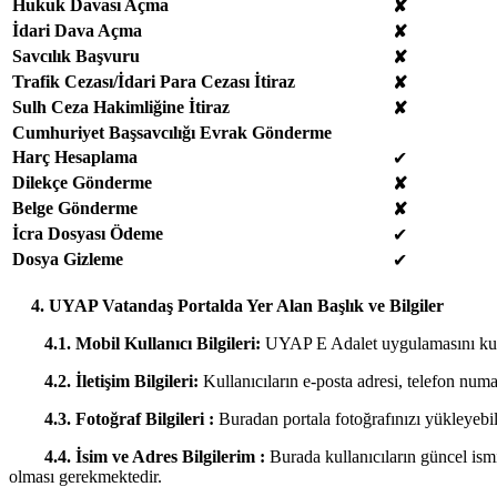
Hukuk Davası Açma
✘
İdari Dava Açma
✘
Savcılık Başvuru
✘
Trafik Cezası/İdari Para Cezası İtiraz
✘
Sulh Ceza Hakimliğine İtiraz
✘
Cumhuriyet Başsavcılığı Evrak Gönderme
Harç Hesaplama
✔
Dilekçe Gönderme
✘
Belge Gönderme
✘
İcra Dosyası Ödeme
✔
Dosya Gizleme
✔
4. UYAP Vatandaş Portalda Yer Alan Başlık ve Bilgiler
4.1. Mobil Kullanıcı Bilgileri:
UYAP E Adalet uygulamasını kulla
4.2. İletişim Bilgileri:
Kullanıcıların e-posta adresi, telefon numar
4.3. Fotoğraf Bilgileri :
Buradan portala fotoğrafınızı yükleyebi
4.4. İsim ve Adres Bilgilerim :
Burada kullanıcıların güncel ism
olması gerekmektedir.