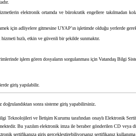
adır.
hizmetlerin elektronik ortamda ve bürokratik engellere takılmadan kol
enmek için adliyelere gitmesine UYAP’ın işletimde olduğu yerlerde gere
hizmeti hızlı, etkin ve güvenli bir şekilde sunmaktır.
imlerinde işlem gören dosyaların sorgulanması için Vatandaş Bilgi Sist
rde giriş yapılabilir.
z doğrulandıktan sonra sisteme giriş yapabilirsiniz.
ilgi Teknolojileri ve İletişim Kurumu tarafından onaylı Elektronik Sert
kmektedir. Bu yazılım elektronik imza ile beraber gönderilen CD veya di
tronik sertifikanıza giriş gerçekleştirebiliyorsanız sertifikanız kullanıma 