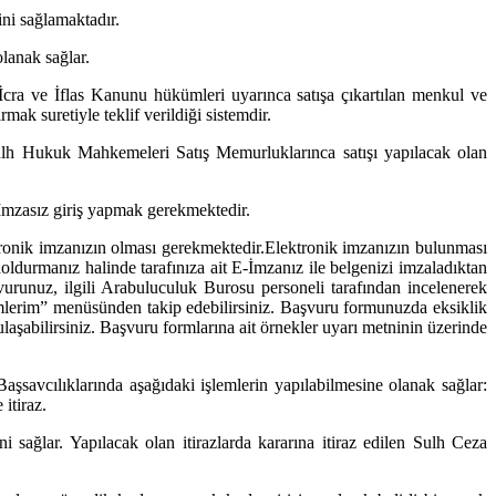
ini sağlamaktadır.
lanak sağlar.
İcra ve İflas Kanunu hükümleri uyarınca satışa çıkartılan menkul ve
mak suretiyle teklif verildiği sistemdir.
ulh Hukuk Mahkemeleri Satış Memurluklarınca satışı yapılacak olan
a İmzasız giriş yapmak gerekmektedir.
tronik imzanızın olması gerekmektedir.Elektronik imzanızın bulunması
oldurmanız halinde tarafınıza ait E-İmzanız ile belgenizi imzaladıktan
vurunuz, ilgili Arabuluculuk Burosu personeli tarafından incelenerek
emlerim” menüsünden takip edebilirsiniz. Başvuru formunuzda eksiklik
laşabilirsiniz. Başvuru formlarına ait örnekler uyarı metninin üzerinde
aşsavcılıklarında aşağıdaki işlemlerin yapılabilmesine olanak sağlar:
itiraz.
ni sağlar. Yapılacak olan itirazlarda kararına itiraz edilen Sulh Ceza