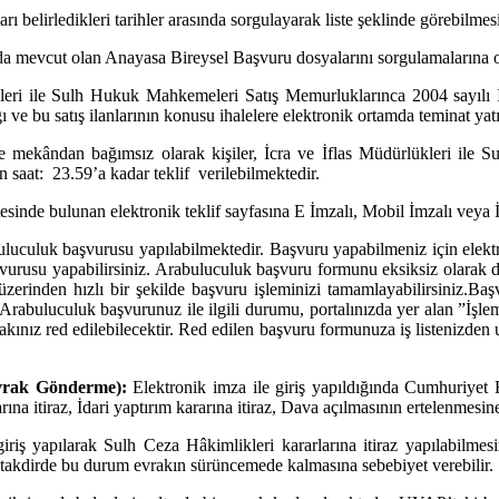
 belirledikleri tarihler arasında sorgulayarak liste şeklinde görebilmes
da mevcut olan Anayasa Bireysel Başvuru dosyalarını sorgulamalarına o
ükleri ile Sulh Hukuk Mahkemeleri Satış Memurluklarınca 2004 sayılı 
 ve bu satış ilanlarının konusu ihalelere elektronik ortamda teminat yatır
ekândan bağımsız olarak kişiler, İcra ve İflas Müdürlükleri ile S
 saat: 23.59’a kadar teklif verilebilmektedir.
sitesinde bulunan elektronik teklif sayfasına E İmzalı, Mobil İmzalı vey
uluculuk başvurusu yapılabilmektedir. Başvuru yapabilmeniz için elek
şvurusu yapabilirsiniz. Arabuluculuk başvuru formunu eksiksiz olarak d
erinden hızlı bir şekilde başvuru işleminizi tamamlayabilirsiniz.Baş
Arabuluculuk başvurunuz ile ilgili durumu, portalınızda yer alan ”İşl
kınız red edilebilecektir. Red edilen başvuru formunuza iş listenizden u
rak Gönderme):
Elektronik imza ile giriş yapıldığında Cumhuriyet B
na itiraz, İdari yaptırım kararına itiraz, Dava açılmasının ertelenmesine 
iriş yapılarak Sulh Ceza Hâkimlikleri kararlarına itiraz yapılabilmesi
 takdirde bu durum evrakın sürüncemede kalmasına sebebiyet verebilir.