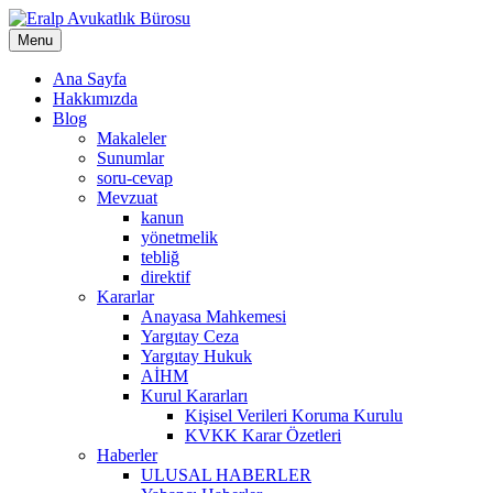
Skip
to
Menu
content
Ana Sayfa
Hakkımızda
Blog
Makaleler
Sunumlar
soru-cevap
Mevzuat
kanun
yönetmelik
tebliğ
direktif
Kararlar
Anayasa Mahkemesi
Yargıtay Ceza
Yargıtay Hukuk
AİHM
Kurul Kararları
Kişisel Verileri Koruma Kurulu
KVKK Karar Özetleri
Haberler
ULUSAL HABERLER