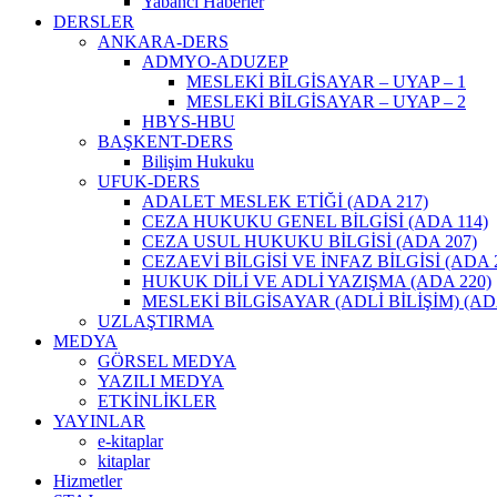
Yabancı Haberler
DERSLER
ANKARA-DERS
ADMYO-ADUZEP
MESLEKİ BİLGİSAYAR – UYAP – 1
MESLEKİ BİLGİSAYAR – UYAP – 2
HBYS-HBU
BAŞKENT-DERS
Bilişim Hukuku
UFUK-DERS
ADALET MESLEK ETİĞİ (ADA 217)
CEZA HUKUKU GENEL BİLGİSİ (ADA 114)
CEZA USUL HUKUKU BİLGİSİ (ADA 207)
CEZAEVİ BİLGİSİ VE İNFAZ BİLGİSİ (ADA 2
HUKUK DİLİ VE ADLİ YAZIŞMA (ADA 220)
MESLEKİ BİLGİSAYAR (ADLİ BİLİŞİM) (AD
UZLAŞTIRMA
MEDYA
GÖRSEL MEDYA
YAZILI MEDYA
ETKİNLİKLER
YAYINLAR
e-kitaplar
kitaplar
Hizmetler