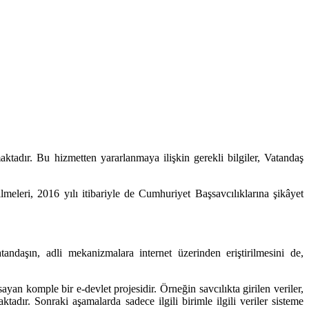
ktadır. Bu hizmetten yararlanmaya ilişkin gerekli bilgiler, Vatandaş
meleri, 2016 yılı itibariyle de Cumhuriyet Başsavcılıklarına şikâyet
andaşın, adli mekanizmalara internet üzerinden eriştirilmesini de,
an komple bir e-devlet projesidir. Örneğin savcılıkta girilen veriler,
ır. Sonraki aşamalarda sadece ilgili birimle ilgili veriler sisteme