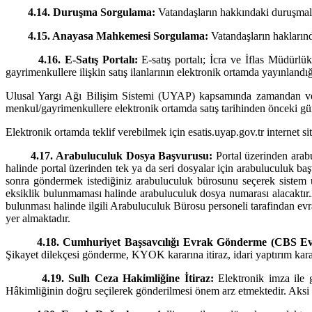
4.14. Duruşma Sorgulama:
Vatandaşların hakkındaki duruşmaları
4.15. Anayasa Mahkemesi Sorgulama:
Vatandaşların hakların
4.16. E-Satış Portalı:
E-satış portalı; İcra ve İflas Müdürl
gayrimenkullere ilişkin satış ilanlarının elektronik ortamda yayınlandığı
Ulusal Yargı Ağı Bilişim Sistemi (UYAP) kapsamında zamandan ve m
menkul/gayrimenkullere elektronik ortamda satış tarihinden önceki gün
Elektronik ortamda teklif verebilmek için esatis.uyap.gov.tr internet 
4.17. Arabuluculuk Dosya Başvurusu:
Portal üzerinden arab
halinde portal üzerinden tek ya da seri dosyalar için arabuluculuk ba
sonra göndermek istediğiniz arabuluculuk bürosunu seçerek sistem üz
eksiklik bulunmaması halinde arabuluculuk dosya numarası alacaktır.
bulunması halinde ilgili Arabuluculuk Bürosu personeli tarafindan evra
yer almaktadır.
4.18. Cumhuriyet Başsavcılığı Evrak Gönderme (CBS Ev
Şikayet dilekçesi gönderme, KYOK kararına itiraz, idari yaptırım kararı
4.19. Sulh Ceza Hakimliğine İtiraz:
Elektronik imza ile g
Hâkimliğinin doğru seçilerek gönderilmesi önem arz etmektedir. Aksi