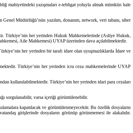
k tebliğ mahiyetindeki yazışmaları e-tebligat yoluyla almak mümkün hale
m Genel Müdürlüğü’nün yazılım, donanım, network, veri tabanı, siber
ktedir. Türkiye’nin her yerinden Hukuk Mahkemelerinde (Asliye Hukuk,
hkemesi, Aile Mahkemesi) UYAP üzerinden dava açılabilmektedir.
Türkiye’nin her yerinden bir tarafı idare olan uyuşmazlıklarda İdare ve
bilmektedir. Türkiye’nin her yerinden icra ceza mahkemelerinde UYAP
ndan kullanılabilmektedir. Türkiye’nin her yerinden idari para cezaları
ğı sorgulanabilir, varsa içeriği görüntülenebilir.
rgulamalara kapatılacak ve görüntülenmeyecektir. Bu özellik dosyaların
andaş girişlerinde dosyaların görünüp görünmemesi ile alakalıdır.