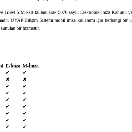
ve GSM SIM kart kullanılarak 5070 sayılı Elektronik İmza Kanunu ve il
dır. UYAP Bilişim Sistemi mobil imza kullanımı için herhangi bir üc
sunulan bir hizmettir.
esi
E-İmza
M-İmza
✔
✔
✘
✘
✔
✔
✔
✔
✔
✔
✔
✔
✔
✔
✔
✔
✔
✔