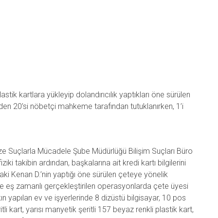
lastik kartlara yükleyip dolandırıcılık yaptıkları öne sürülen
erden 20’si nöbetçi mahkeme tarafından tutuklanırken, 1’i
ze Suçlarla Mücadele Şube Müdürlüğü Bilişim Suçları Büro
ziki takibin ardından, başkalarına ait kredi kartı bilgilerini
aki Kenan D.’nin yaptığı öne sürülen çeteye yönelik
de eş zamanlı gerçekleştirilen operasyonlarda çete üyesi
skın yapılan ev ve işyerlerinde 8 dizüstü bilgisayar, 10 pos
li kart, yarısı manyetik şeritli 157 beyaz renkli plastik kart,