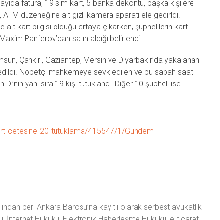
sayıda fatura, 19 sim kart, 5 banka dekontu, başka kişilere
 ATM düzeneğine ait gizli kamera aparatı ele geçirldi.
ait kart bilgisi olduğu ortaya çıkarken, şüphelilerin kart
 Maxim Panferov’dan satın aldığı belirlendi.
 Samsun, Çankırı, Gaziantep, Mersin ve Diyarbakır’da yakalanan
k edildi. Nöbetçi mahkemeye sevk edilen ve bu sabah saat
.’nin yanı sıra 19 kişi tutuklandı. Diğer 10 şüpheli ise
art-cetesine-20-tutuklama/415547/1/Gundem
ından beri Ankara Barosu’na kayıtlı olarak serbest avukatlık
u, İnternet Hukuku, Elektronik Haberleşme Hukuku, e-ticaret,