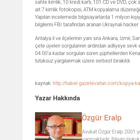
sahte kimlik, 10 kredi kartı, 101 CD ve DVD, çok 
ait 7 kimlik fotokopisi, ATM kopyalama düzeneği,
Yapılan incelemede bilgisayarlarda 1 milyon kişiye 
bilgilerini FBI tarafından aranan Ukraynalı hacker
Antalya il ve ilçelerinin yanı sıra Ankara, İzmir,
çete üyeleri sorgularının ardından adliyeye sev
04.00’a kadar sorguları süren şüphelilerden Kenan D
tutuksuz yargılanmak üzere serbest bırakıldı.
kaynak:
http://haber.gazetevatan.com/kopya-k
Yazar Hakkında
Özgür Eralp
Avukat Özgür Eralp 2001 yıl
yapmaktadır. Bilişim Hukuk