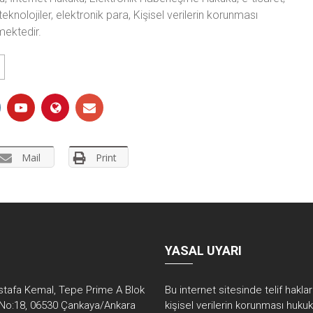
teknolojiler, elektronik para, Kişisel verilerin korunması
mektedir.
Mail
Print
YASAL UYARI
tafa Kemal, Tepe Prime A Blok
Bu internet sitesinde telif hakla
No:18, 06530 Çankaya/Ankara
kişisel verilerin korunması huku