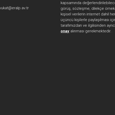
kapsamında değerlendirilebilec
vukat@eralp.av.tr
görüş, sözleşme, dilekçe örnekl
kişisel verilerin internet dahil 
üçüncü kişilerle paylaşılması içi
tarafımızdan ve ilgilisinden ayrı
onay
alınması gerekmektedir.