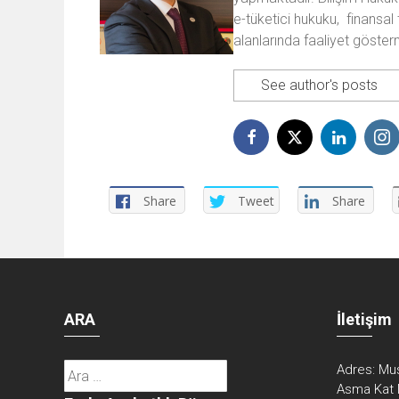
e-tüketici hukuku, finansal 
alanlarında faaliyet göster
See author's posts
Share
Tweet
Share
ARA
İletişim
Arama:
Adres:
Mus
Asma Kat 