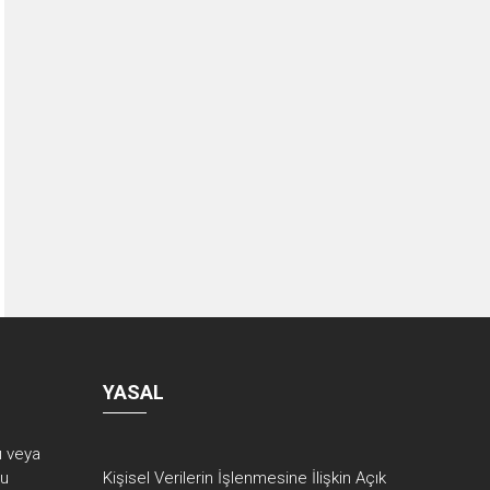
YASAL
rı veya
ku
Kişisel Verilerin İşlenmesine İlişkin Açık