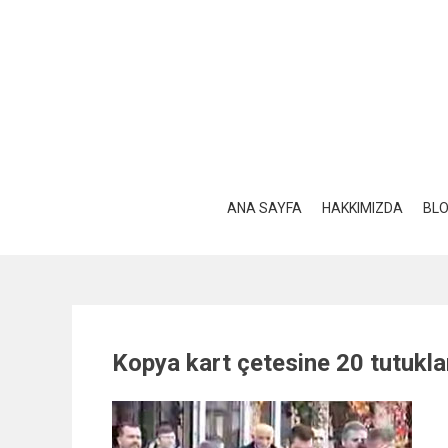
Skip
to
content
ANA SAYFA
HAKKIMIZDA
BL
Kopya kart çetesine 20 tutukl