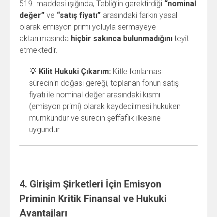
519. maddesi ışığında, Tebliğ’in gerektirdiği
“nominal
değer”
ve
“satış fiyatı”
arasındaki farkın yasal
olarak emisyon primi yoluyla sermayeye
aktarılmasında
hiçbir sakınca bulunmadığını
teyit
etmektedir.
💡
Kilit Hukuki Çıkarım:
Kitle fonlaması
sürecinin doğası gereği, toplanan fonun satış
fiyatı ile nominal değer arasındaki kısmı
(emisyon primi) olarak kaydedilmesi hukuken
mümkündür ve sürecin şeffaflık ilkesine
uygundur.
4. Girişim Şirketleri İçin Emisyon
Priminin Kritik Finansal ve Hukuki
Avantajları