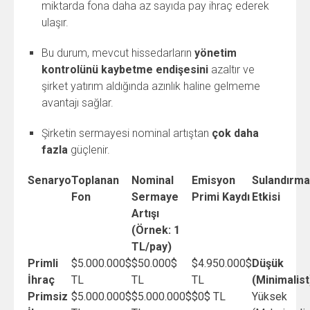
miktarda fona daha az sayıda pay ihraç ederek
ulaşır.
Bu durum, mevcut hissedarların
yönetim
kontrolünü kaybetme endişesini
azaltır ve
şirket yatırım aldığında azınlık haline gelmeme
avantajı sağlar.
Şirketin sermayesi nominal artıştan
çok daha
fazla
güçlenir.
Senaryo
Toplanan
Nominal
Emisyon
Sulandırma
Fon
Sermaye
Primi Kaydı
Etkisi
Artışı
(Örnek: 1
TL/pay)
Primli
$5.000.000$
$50.000$
$4.950.000$
Düşük
İhraç
TL
TL
TL
(Minimalist
Primsiz
$5.000.000$
$5.000.000$
$0$
TL
Yüksek