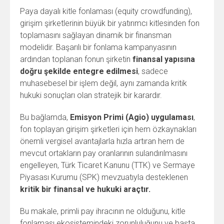
Paya dayalı kitle fonlaması (equity crowdfunding),
girişim şirketlerinin büyük bir yatırımcı kitlesinden fon
toplamasını sağlayan dinamik bir finansman
modelidir. Başarılı bir fonlama kampanyasının
ardından toplanan fonun şirketin
finansal yapısına
doğru şekilde entegre edilmesi
, sadece
muhasebesel bir işlem değil, aynı zamanda kritik
hukuki sonuçları olan stratejik bir karardır.
Bu bağlamda,
Emisyon Primi (Agio) uygulaması
,
fon toplayan girişim şirketleri için hem özkaynakları
önemli vergisel avantajlarla hızla artıran hem de
mevcut ortakların pay oranlarının sulandırılmasını
engelleyen, Türk Ticaret Kanunu (TTK) ve Sermaye
Piyasası Kurumu (SPK) mevzuatıyla desteklenen
kritik bir finansal ve hukuki araçtır.
Bu makale, primli pay ihracının ne olduğunu, kitle
fonlaması ekosistemindeki zorunluluğunu ve başta