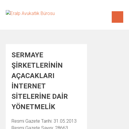
Skip
to
content
SERMAYE
ŞİRKETLERİNİN
AÇACAKLARI
İNTERNET
SİTELERİNE DAİR
YÖNETMELİK
Resmi Gazete Tarihi: 31.05.2013
Resmi Gazete Sayısı: 28663