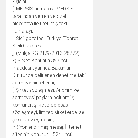
kişisini,
ı) MERSİS numarası: MERSİS
tarafından verilen ve özel
algoritma ile üretilmiş tekil
numarayı,
i) Sicil gazetesi: Türkiye Ticaret
Sicili Gazetesini,
j) (Mülga:RG-21/9/2013-28772)
k) Şirket: Kanunun 397 nci
maddesi uyarınca Bakanlar
Kurulunca belirlenen denetime tabi
sermaye şirketlerini,
l) Şirket sözleşmesi: Anonim ve
sermayesi paylara bölünmüş
komandit şirketlerde esas
sözleşmeyi, limited şirketlerde ise
şirket sözleşmesini,
m) Yönlendirilmiş mesaj: İnternet
sitesinin Kanunun 1524 üncü