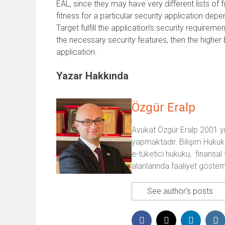
EAL, since they may have very different lists of f
fitness for a particular security application depe
Target fulfill the application’s security requirem
the necessary security features, then the higher
application.
Yazar Hakkında
Özgür Eralp
Avukat Özgür Eralp 2001 yıl
yapmaktadır. Bilişim Hukuk
e-tüketici hukuku, finansal 
alanlarında faaliyet göster
See author's posts