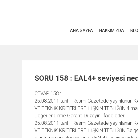
Skip
to
content
ANA SAYFA
HAKKIMIZDA
BL
SORU 158 : EAL4+ seviyesi ned
CEVAP 158 :
25.08.2011 tarihli Resmi Gazetede yayınlanan
VE TEKNİK KRİTERLERE İLİŞKİN TEBLİĞ’İN 4.mad
Değerlendirme Garanti Düzeyini ifade eder.
25.08.2011 tarihli Resmi Gazetede yayınlanan
VE TEKNİK KRİTERLERE İLİŞKİN TEBLİĞ’İN Belgel
oluşturma araçlarının; en az EAL4+ seviyesinde 