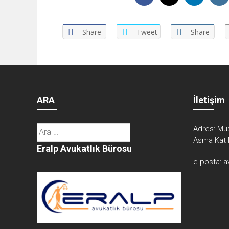
Share
Tweet
Share
ARA
İletişim
Arama:
Adres:
Mus
Asma Kat 
Eralp Avukatlık Bürosu
e-posta:
a