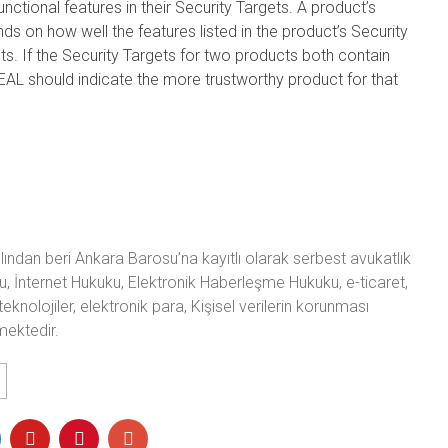
unctional features in their Security Targets. A product’s
nds on how well the features listed in the product’s Security
ents. If the Security Targets for two products both contain
 EAL should indicate the more trustworthy product for that
ından beri Ankara Barosu’na kayıtlı olarak serbest avukatlık
u, İnternet Hukuku, Elektronik Haberleşme Hukuku, e-ticaret,
teknolojiler, elektronik para, Kişisel verilerin korunması
mektedir.