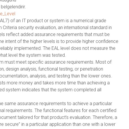
belgelendirir.
ce_Level
AL7) of an IT product or system is a numerical grade
iteria security evaluation, an international standard in
vels reflect added assurance requirements that must be
 intent of the higher levels is to provide higher confidence
e reliably implemented. The EAL level does not measure the
t what level the system was tested.
em must meet specific assurance requirements. Most of
 design analysis, functional testing, or penetration
ocumentation, analysis, and testing than the lower ones.
 costs more money and takes more time than achieving a
ied system indicates that the system completed all
the same assurance requirements to achieve a particular
onal requirements. The functional features for each certified
ocument tailored for that product’s evaluation. Therefore, a
e secure” in a particular application than one with a lower