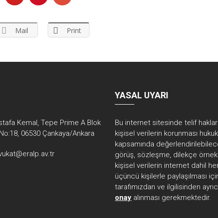
Mail
Print
YASAL UYARI
tafa Kemal, Tepe Prime A Blok
Bu internet sitesinde telif hakla
No:18, 06530 Çankaya/Ankara
kişisel verilerin korunması huku
kapsamında değerlendirilebilec
vukat@eralp.av.tr
görüş, sözleşme, dilekçe örnekl
kişisel verilerin internet dahil 
üçüncü kişilerle paylaşılması içi
tarafımızdan ve ilgilisinden ayrı
onay
alınması gerekmektedir.