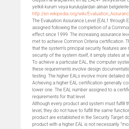
yetkili kurum veya kuruluşlardan alınan belgelerle 
http://en.wikipedia.org/wiki/Evaluation_Assuran
The Evaluation Assurance Level (EAL1 through E
assigned following the completion of a Common Cr
effect since 1999. The increasing assurance le
met to achieve Common Criteria certification. The
that the system’s principal security features ar
security of the system itself, it simply states a
To achieve a particular EAL, the computer syst
these requirements involve design documentation,
testing. The higher EALs involve more detailed d
Achieving a higher EAL certification generally
lower one. The EAL number assigned to a certif
requirements for that level.
Although every product and system must fulfill 
level, they do not have to fulfill the same functi
product are established in the Security Target d
product with a higher EAL is not necessarily “mor