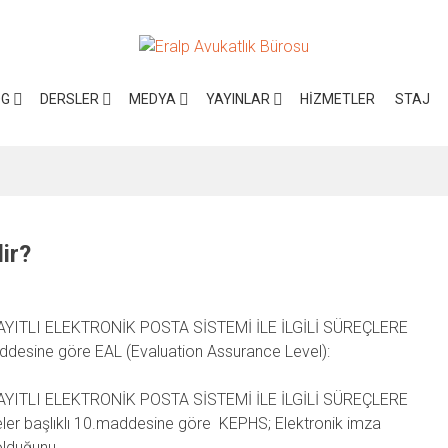
OG
DERSLER
MEDYA
YAYINLAR
HIZMETLER
STAJ
ir?
 KAYITLI ELEKTRONİK POSTA SİSTEMİ İLE İLGİLİ SÜREÇLERE
desine göre EAL (Evaluation Assurance Level):
 KAYITLI ELEKTRONİK POSTA SİSTEMİ İLE İLGİLİ SÜREÇLERE
er başlıklı 10.maddesine göre KEPHS; Elektronik imza
olduğunu