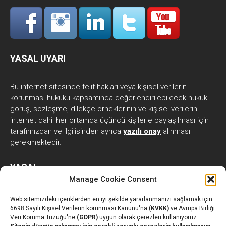
YASAL UYARI
Bu internet sitesinde telif hakları veya kişisel verilerin
korunması hukuku kapsamında değerlendirilebilecek hukuki
görüş, sözleşme, dilekçe örneklerinin ve kişisel verilerin
internet dahil her ortamda üçüncü kişilerle paylaşılması için
tarafımızdan ve ilgilisinden ayrıca
yazılı onay
alınması
gerekmektedir.
YASAL
Manage Cookie Consent
Web sitemizdeki içeriklerden en iyi şekilde yararlanmanızı sağlamak için
Kişisel Verilerin İşlenmesine İlişkin Açık Rıza Beyanı
6698 Sayılı Kişisel Verilerin korunması Kanunu'na (
KVKK)
ve Avrupa Birliği
Veri Koruma Tüzüğü'ne
(GDPR)
uygun olarak çerezleri kullanıyoruz.
Kişisel Verilerin İşlenmesine İlişkin Aydınlatma Metni