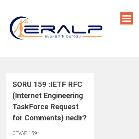
Skip
to
content
SORU 159 :IETF RFC
(Internet Engineering
TaskForce Request
for Comments) nedir?
CEVAP 159 :