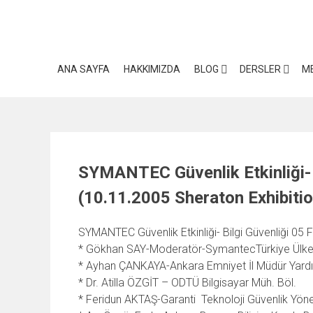
Skip
to
content
ANA SAYFA
HAKKIMIZDA
BLOG
DERSLER
M
SYMANTEC Güvenlik Etkinliği- 
(10.11.2005 Sheraton Exhibit
SYMANTEC Güvenlik Etkinliği- Bilgi Güvenliği 0
* Gökhan SAY-Moderatör-SymantecTürkiye Ülk
* Ayhan ÇANKAYA-Ankara Emniyet İl Müdür Yardı
* Dr. Atilla ÖZGİT – ODTÜ Bilgisayar Müh. Böl.
* Feridun AKTAŞ-Garanti Teknoloji Güvenlik Yönet