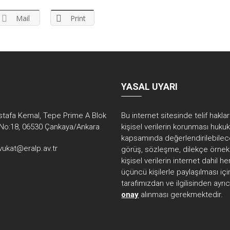
Mail
Print
YASAL UYARI
tafa Kemal, Tepe Prime A Blok
Bu internet sitesinde telif hakla
No:18, 06530 Çankaya/Ankara
kişisel verilerin korunması huku
kapsamında değerlendirilebilec
vukat@eralp.av.tr
görüş, sözleşme, dilekçe örnekl
kişisel verilerin internet dahil 
üçüncü kişilerle paylaşılması içi
tarafımızdan ve ilgilisinden ayrı
onay
alınması gerekmektedir.