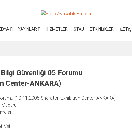
EDYA
YAYINLAR
HIZMETLER
STAJ
ETKİNLİKLER
İLETİŞ
Bilgi Güvenliği 05 Forumu
ion Center-ANKARA)
5 Forumu (10.11.2005 Sheraton Exhibition Center-ANKARA)
e Müdürü
mcısı
icisi