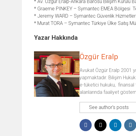
* Av. Özgür Eralp-Ankara Barosu Bilişim Kurulu B
* Graeme PINKEY – Symantec EMEA Bölgesi Tehd
* Jeremy WARD – Symantec Güvenlik Hizmetleri
* Murat TORA – Symantec Türkiye Ülke Satış M
Yazar Hakkında
Özgür Eralp
Avukat Özgür Eralp 2001 yıl
yapmaktadır. Bilişim Hukuk
e-tüketici hukuku, finansal 
alanlarında faaliyet göster
See author's posts