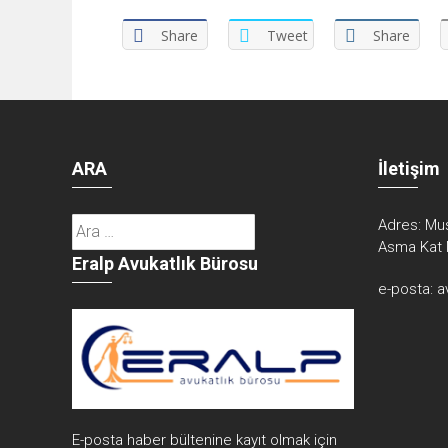
Share
Tweet
Share
ARA
İletişim
Arama:
Adres:
Mus
Asma Kat 
Eralp Avukatlık Bürosu
e-posta:
a
E-posta haber bültenine kayıt olmak için