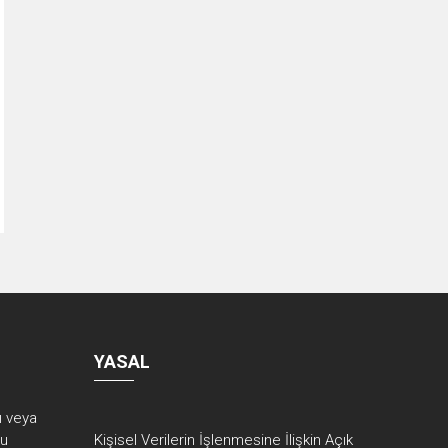
YASAL
rı veya
ku
Kişisel Verilerin İşlenmesine İlişkin Açık