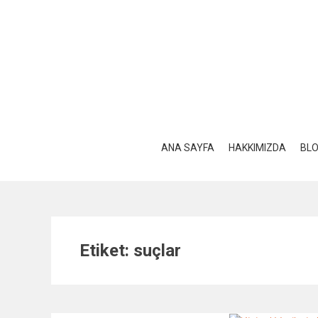
Skip
to
content
ANA SAYFA
HAKKIMIZDA
BL
Etiket:
suçlar