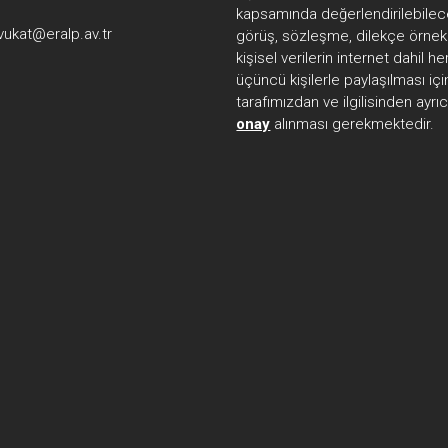
kapsamında değerlendirilebilec
vukat@eralp.av.tr
görüş, sözleşme, dilekçe örnekl
kişisel verilerin internet dahil 
üçüncü kişilerle paylaşılması içi
tarafımızdan ve ilgilisinden ayrı
onay
alınması gerekmektedir.