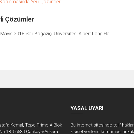
rli Çözümler
 Mayıs 2018 Salı Boğaziçi Üniversitesi Albert Long Hall
YASAL UYARI
tafa Kemal, Tepe Prime A Blok
Bu internet sitesinde telif hakla
No:18, 06530 Çankaya/Ankara
kişisel verilerin korunması huku