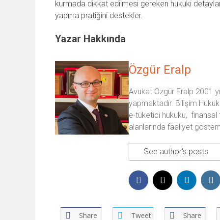
kurmada dikkat edilmesi gereken hukuki detayları an
yapma pratiğini destekler.
Yazar Hakkında
Özgür Eralp
Avukat Özgür Eralp 2001 yıl
yapmaktadır. Bilişim Hukuk
e-tüketici hukuku, finansal 
alanlarında faaliyet göster
See author's posts
Share
Tweet
Share