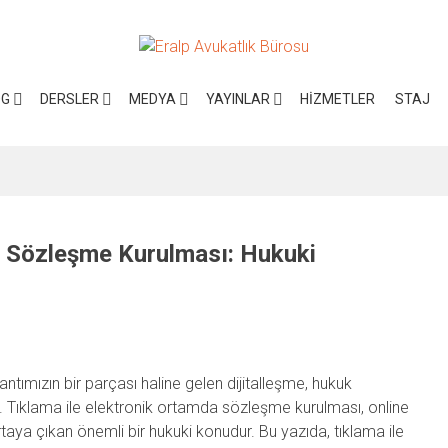
OG
DERSLER
MEDYA
YAYINLAR
HIZMETLER
STAJ
a Sözleşme Kurulması: Hukuki
şantımızın bir parçası haline gelen dijitalleşme, hukuk
. Tıklama ile elektronik ortamda sözleşme kurulması, online
ortaya çıkan önemli bir hukuki konudur. Bu yazıda, tıklama ile