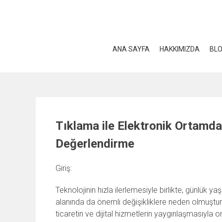
Skip
to
content
ANA SAYFA
HAKKIMIZDA
BL
Tıklama ile Elektronik Ortamd
Değerlendirme
Giriş:
Teknolojinin hızla ilerlemesiyle birlikte, günlük ya
alanında da önemli değişikliklere neden olmuştur
ticaretin ve dijital hizmetlerin yaygınlaşmasıyla 