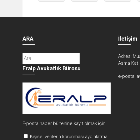
ARA
İletişim
Arama:
Adres:
Mus
Asma Kat 
Eralp Avukatlık Bürosu
e-posta:
a
E-posta haber bültenine kayıt olmak için
Kişisel verilerin korunması aydınlatma