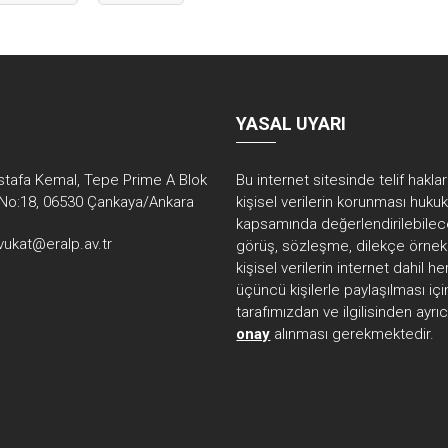
YASAL UYARI
tafa Kemal, Tepe Prime A Blok
Bu internet sitesinde telif hakla
No:18, 06530 Çankaya/Ankara
kişisel verilerin korunması huku
kapsamında değerlendirilebilec
vukat@eralp.av.tr
görüş, sözleşme, dilekçe örnekl
kişisel verilerin internet dahil 
üçüncü kişilerle paylaşılması içi
tarafımızdan ve ilgilisinden ayrı
onay
alınması gerekmektedir.