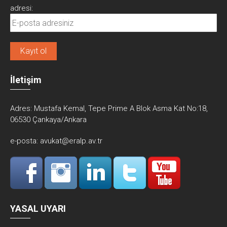
adresi:
İletişim
Adres:
Mustafa Kemal, Tepe Prime A Blok Asma Kat No:18,
06530 Çankaya/Ankara
e-posta:
avukat@eralp.av.tr
YASAL UYARI