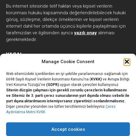
Bu internet sitesinde telif hakları veya kişisel verilerin
korunması hukuku kapsamında değerlendirilebilecek hukuki
görüş, sözleşme, dilekçe örneklerinin ve kişisel verilerin
internet dahil her ortamda üçüncü kişilerle paylaşılması için
tarafımızdan ve ilgilisinden ayrıca
yazılı onay
alınması
gerekmektedir.
YASAL
Manage Cookie Consent
Web sitemizdeki içeriklerden en iyi şekilde yararlanmanızı sağlamak için
Kişisel Verilerin İşlenmesine İlişkin Açık Rıza Beyanı
6698 Sayılı Kişisel Verilerin korunması Kanunu'na (
KVKK)
ve Avrupa Birliği
Veri Koruma Tüzüğü'ne
(GDPR)
uygun olarak çerezleri kullanıyoruz.
Kişisel Verilerin İşlenmesine İlişkin Aydınlatma Metni
Sitenin düzgün çalışması için gerekli zorunlu çerezlerin kullanılmasını
KVKK Çerez Aydınlatma Metni
ve Sitemiz ile 3. parti çerez sunucularının yurt dışında olması sebebi ile
yurt dışına aktarılmasını istemiyorsanız ziyaretinizi sonlandırmalısınız.
GDPR Cookie Policy
Diğer çerezler yönünden ise lütfen tercihlerinizi belirleyiniz.
Çerez
Bilgi Güvenliği Politikası
Aydınlatma Metni KVKK
Kişisel Verileri Saklama ve İmha Politikası
Kişisel Verilerin Korunması Politikası
Accept cookies