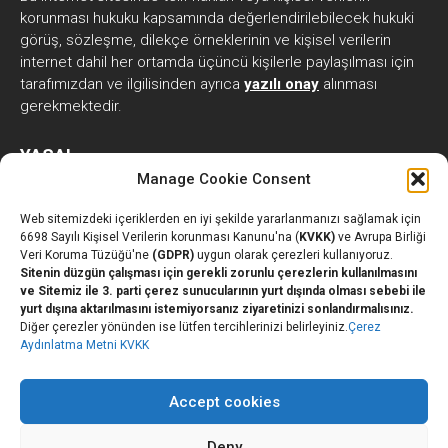
korunması hukuku kapsamında değerlendirilebilecek hukuki
görüş, sözleşme, dilekçe örneklerinin ve kişisel verilerin
internet dahil her ortamda üçüncü kişilerle paylaşılması için
tarafımızdan ve ilgilisinden ayrıca
yazılı onay
alınması
gerekmektedir.
YASAL
Manage Cookie Consent
Web sitemizdeki içeriklerden en iyi şekilde yararlanmanızı sağlamak için
Kişisel Verilerin İşlenmesine İlişkin Açık Rıza Beyanı
6698 Sayılı Kişisel Verilerin korunması Kanunu'na (
KVKK)
ve Avrupa Birliği
Veri Koruma Tüzüğü'ne
(GDPR)
uygun olarak çerezleri kullanıyoruz.
Kişisel Verilerin İşlenmesine İlişkin Aydınlatma Metni
Sitenin düzgün çalışması için gerekli zorunlu çerezlerin kullanılmasını
KVKK Çerez Aydınlatma Metni
ve Sitemiz ile 3. parti çerez sunucularının yurt dışında olması sebebi ile
yurt dışına aktarılmasını istemiyorsanız ziyaretinizi sonlandırmalısınız.
GDPR Cookie Policy
Diğer çerezler yönünden ise lütfen tercihlerinizi belirleyiniz.
Çerez
Bilgi Güvenliği Politikası
Aydınlatma Metni KVKK
Kişisel Verileri Saklama ve İmha Politikası
Kişisel Verilerin Korunması Politikası
Accept cookies
Deny