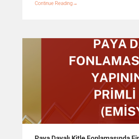
Continue Reading
→
Paya Dayalı Kitle Fonlamasında Fin