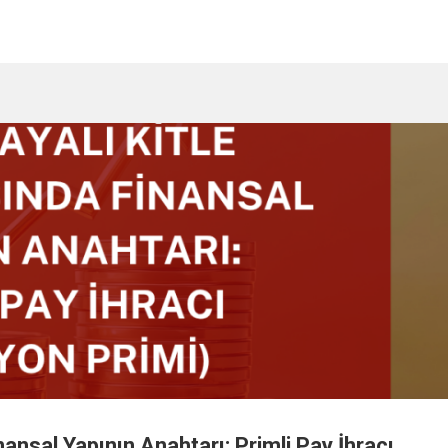
ansal Yapının Anahtarı: Primli Pay İhracı